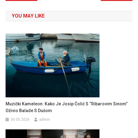
članaka
YOU MAY LIKE
Muzički Kameleon: Kako Je Josip Čolić S “Ribarovim Sinom”
Oživio Balade S Dušom
30.05.2026
admin