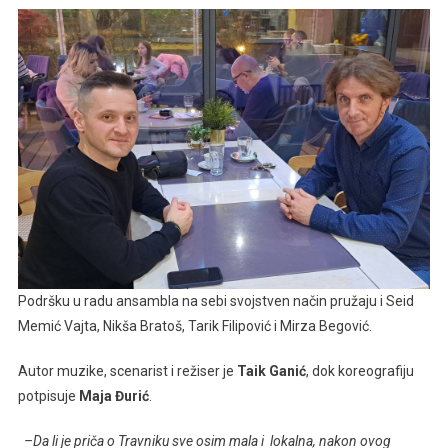
Podršku u radu ansambla na sebi svojstven način pružaju i Seid
Memić Vajta, Nikša Bratoš, Tarik Filipović i Mirza Begović.
Autor muzike, scenarist i režiser je
Taik Ganić
, dok koreografiju
potpisuje
Maja Đurić
.
–
Da li je priča o Travniku sve osim mala i lokalna, nakon ovog