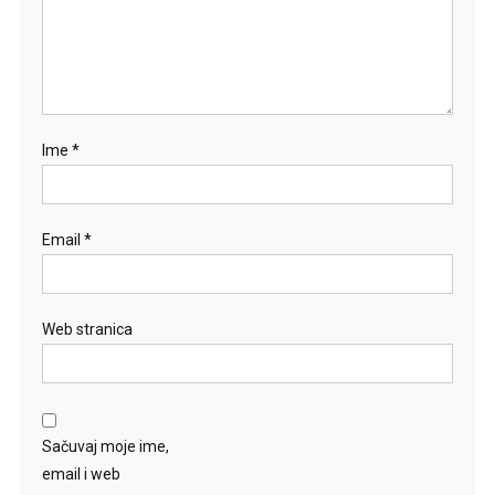
Ime
*
Email
*
Web stranica
Sačuvaj moje ime,
email i web