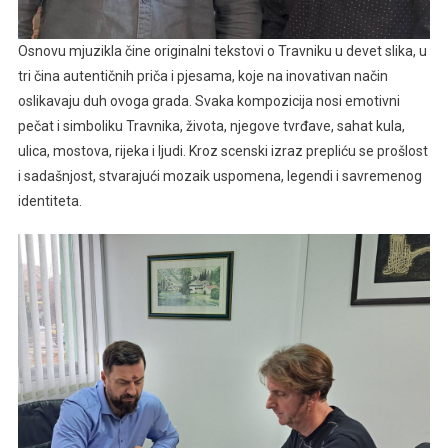
Osnovu mjuzikla čine originalni tekstovi o Travniku u devet slika, u
tri čina autentičnih priča i pjesama, koje na inovativan način
oslikavaju duh ovoga grada. Svaka kompozicija nosi emotivni
pečat i simboliku Travnika, života, njegove tvrđave, sahat kula,
ulica, mostova, rijeka i ljudi. Kroz scenski izraz prepliću se prošlost
i sadašnjost, stvarajući mozaik uspomena, legendi i savremenog
identiteta.