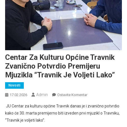
Centar Za Kulturu Općine Travnik
Zvanično Potvrdio Premijeru
Mjuzikla “Travnik Je Voljeti Lako”
Novosti
Admin
Na
17.02.2026
Ostavite Komentar
Centar
JU Centar za kulturu općine Travnik danas je i zvanično potvrdio
Za
kako će 30. marta premijerno biti izveden prvi mjuzikl o Travniku,
Kulturu
“Travnik je voljeti lako”.
Općine