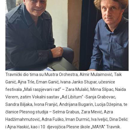
Travnički dio tima su Mustra Orchestra, Almir Mulaimović, Taik
Ganić, Ajna Trle, Eman Ganić, Ivana Janko Stupar, učesnice
festivala „Mali raspjevani rad“ – Zara Mulalić, Mirna Slipac, Naida
Verem, zatim Vokalni sastav „Ad Libitum“ -Sanja Grabovac,
Sandra Biljaka, Ivona Franjić, Andrijana Bugarin, Lucija Džepina, te
članice Plesnog studija – Selma Grabus, Zara Mević, Azra
Hadžimahmutović, Adna Fuško, Iman Durmić, Iva Iveljić, Dina Delić
i Ajna Haskić, kao i 10 djevojčica Plesne škole „MAYA” Travnik.