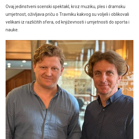
Travnik
Ovaj jedinstveni scenski spektakl, kroz muziku, ples i dramsku
Zvanično
umjetnost, oživljava priču o Travniku kakvog su voljeli i oblikovali
Potvrdio
Premijeru
velikani iz različitih sfera, od književnosti i umjetnosti do sporta i
Mjuzikla
nauke.
“Travnik
Je
Voljeti
Lako”