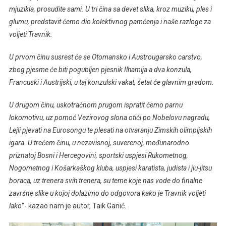
mjuzikla, prosudite sami. U tri čina sa devet slika, kroz muziku, ples i
glumu, predstavit ćemo dio kolektivnog pamćenja i naše razloge za
voljeti Travnik.
U prvom činu susrest će se Otomansko i Austrougarsko carstvo,
zbog pjesme će biti pogubljen pjesnik Ilhamija a dva konzula,
Francuski i Austrijski, u taj konzulski vakat, šetat će glavnim gradom.
U drugom činu, uskotračnom prugom ispratit ćemo parnu
lokomotivu, uz pomoć Vezirovog slona otići po Nobelovu nagradu,
Lejli pjevati na Eurosongu te plesati na otvaranju Zimskih olimpijskih
igara. U trećem činu, u nezavisnoj, suverenoj, međunarodno
priznatoj Bosni i Hercegovini, sportski uspjesi Rukometnog,
Nogometnog i Košarkaškog kluba, uspjesi karatista, judista i jiu-jitsu
boraca, uz trenera svih trenera, su teme koje nas vode do finalne
završne slike u kojoj dolazimo do odgovora kako je Travnik voljeti
lako
“- kazao nam je autor, Taik Ganić.