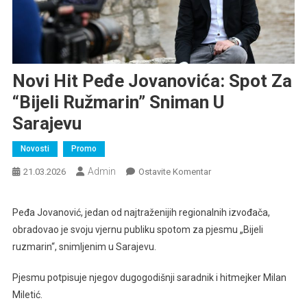
Novi Hit Peđe Jovanovića: Spot Za
“Bijeli Ružmarin” Sniman U
Sarajevu
Novosti
Promo
Admin
Na
21.03.2026
Ostavite Komentar
Novi
Hit
Peđa Jovanović, jedan od najtraženijih regionalnih izvođača,
Peđe
obradovao je svoju vjernu publiku spotom za pjesmu „Bijeli
Jovanovića:
ruzmarin“, snimljenim u Sarajevu.
Spot
Za
Pjesmu potpisuje njegov dugogodišnji saradnik i hitmejker Milan
“Bijeli
Miletić.
Ružmarin”