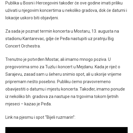
Publika u Bosni i Hercegovini također će ove godine imati priliku
uživati u njegovim koncertima u nekoliko gradova, dok će datumi i
lokacije uskoro biti objavljeni.
Za sada je poznat termin koncerta u Mostaru, 13. augusta na
stadionu Kantarevac, gdje će Peđa nastupiti uz pratnju Big
Concert Orchestra.
Trenutno je potvrđen Mostar, ali imamo mnogo poziva. U
pregovorima smo za Tuzlu i koncert u Mejdanu. Kada je riječ o
Sarajevu, zasad sam u šeheru snimio spot, ali u skorije vrijeme
pripremam nešto posebno. Publiku ćemo pravovremeno
obavijestiti o datumu i mjestu koncerta. Također, imamo ponude
iz nekoliko bh. gradova za nastupe na trgovima tokom ljetnih
mjeseci – kazao je Peđa.
Link na pjesmu i spot “Bijeli ruzmarin”: