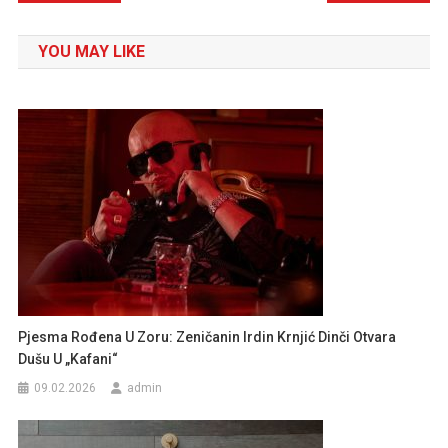
članaka
YOU MAY LIKE
Pjesma Rođena U Zoru: Zeničanin Irdin Krnjić Dinči Otvara
Dušu U „Kafani“
09.02.2026
admin