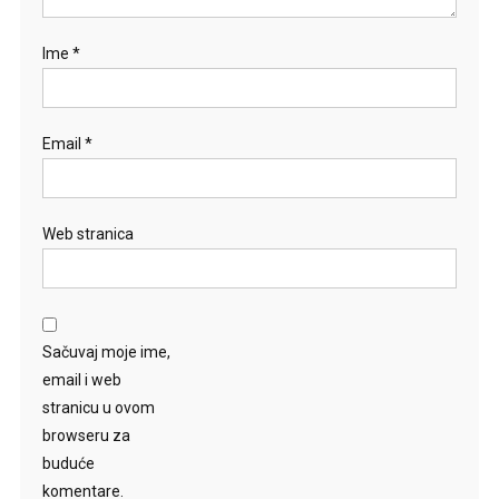
Ime
*
Email
*
Web stranica
Sačuvaj moje ime,
email i web
stranicu u ovom
browseru za
buduće
komentare.