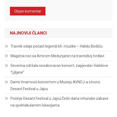
NAJNOVIJI ČLANCI
Travnik odaje počast legendi bh. muzike – Halidu Bešliću
Magična noć sa Amirom Medunjanin na travničkoj tvrđavi
Severina održala nezaboravan koncert, zapjevala i Halidove
“Ljiljane”
Damir Imamović koncertom u Muzeju AVNOJ-a otvorio
Desant Festival u Jajcu
Počinje Desant Festival u Jajcu:Četiri dana vrhunske zabave
na spektakularnim lokacijama