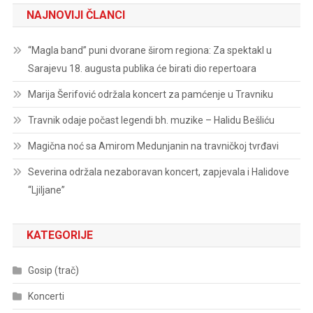
NAJNOVIJI ČLANCI
“Magla band” puni dvorane širom regiona: Za spektakl u
Sarajevu 18. augusta publika će birati dio repertoara
Marija Šerifović održala koncert za pamćenje u Travniku
Travnik odaje počast legendi bh. muzike – Halidu Bešliću
Magična noć sa Amirom Medunjanin na travničkoj tvrđavi
Severina održala nezaboravan koncert, zapjevala i Halidove
“Ljiljane”
KATEGORIJE
Gosip (trač)
Koncerti