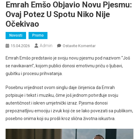
Emrah Emšo Objavio Novu Pjesmu:
Ovaj Potez U Spotu Niko Nije
Očekivao
Novosti
Promo
Admin
Na
15.04.2026
Ostavite Komentar
Emrah
Emrah Emšo predstavio je svoju novu pjesmu pod nazivom “Još
Emšo
se navikavam”, kojom publici donosi emotivnu priču o ljubavi,
Objavio
gubitku i procesu prihvatanja.
Novu
Pjesmu:
Posebnu vrijednost ovom singlu daje činjenica da Emrah
Ovaj
potpisuje i tekst i muziku, čime još jednom potvrđuje svoju
Potez
U
autentičnost i iskren umjetnički izraz. Pjesma donosi
Spotu
prepoznatljivu emociju i zvuk koji će se lako povezati sa publikom,
Niko
posebno onima koji su prošli kroz slična životna iskustva.
Nije
Očekivao