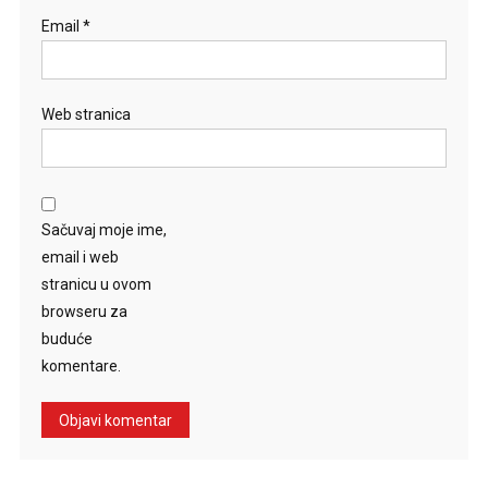
Email
*
Web stranica
Sačuvaj moje ime,
email i web
stranicu u ovom
browseru za
buduće
komentare.