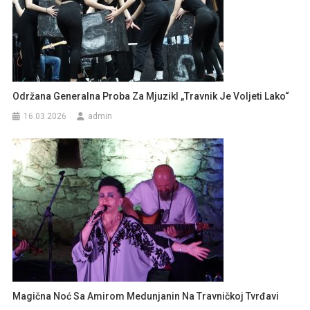
Održana Generalna Proba Za Mjuzikl „Travnik Je Voljeti Lako“
16.03.2026
admin
Magična Noć Sa Amirom Medunjanin Na Travničkoj Tvrđavi