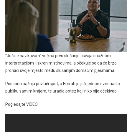
“Još se navikavam” već na prvo slušanje osvaja snažnom
interpretacijom i iskrenim stihovima, a očekuje se da će brzo
pronaći svoje mjesto među slušanijim domaćim pjesmama.
Posebnu pažnju privlači spot, a Emrah je još jednom iznenadio
publiku samim krajem, te uradio potez koji niko nije očekivao.
Pogledajte VIDEO