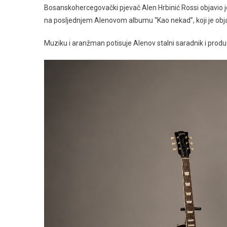
Bosanskohercegovački pjevač Alen Hrbinić Rossi objavio je
Pjesma
na posljednjem Alenovom albumu “Kao nekad”, koji je obj
Alena
Hrbinića
Muziku i aranžman potisuje Alenov stalni saradnik i produ
Rossija
Vraća
Publiku
Starim
Ljubavima