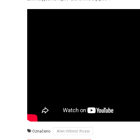
Označeno
Alen Hrbinić Rossi