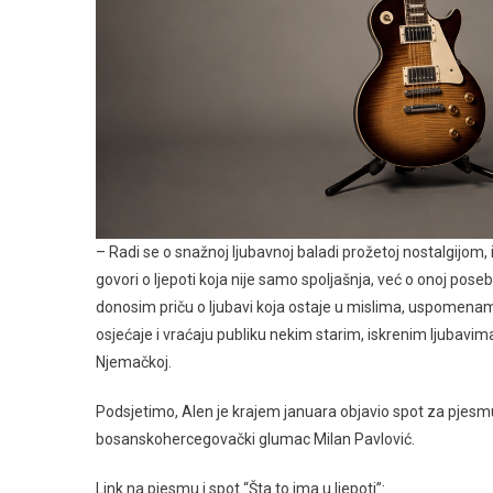
– Radi se o snažnoj ljubavnoj baladi prožetoj nostalgijom
govori o ljepoti koja nije samo spoljašnja, već o onoj poseb
donosim priču o ljubavi koja ostaje u mislima, uspomenam
osjećaje i vraćaju publiku nekim starim, iskrenim ljubavima
Njemačkoj.
Podsjetimo, Alen je krajem januara objavio spot za pjesm
bosanskohercegovački glumac Milan Pavlović.
Link na pjesmu i spot “Šta to ima u ljepoti”: