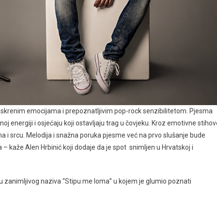
, iskrenim emocijama i prepoznatljivim pop-rock senzibilitetom. Pjesma
noj energiji i osjećaju koji ostavljaju trag u čovjeku. Kroz emotivne stiho
a i srcu. Melodija i snažna poruka pjesme već na prvo slušanje bude
 – kaže Alen Hrbinić koji dodaje da je spot snimljen u Hrvatskoj i
u zanimljivog naziva “Stipu me loma” u kojem je glumio poznati