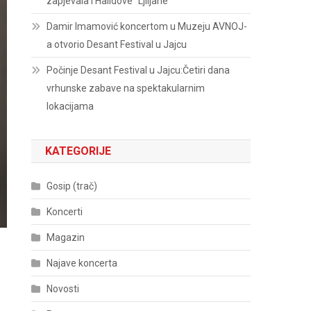
zapjevala i Halidove “Ljiljane”
Damir Imamović koncertom u Muzeju AVNOJ-
a otvorio Desant Festival u Jajcu
Počinje Desant Festival u Jajcu:Četiri dana
vrhunske zabave na spektakularnim
lokacijama
KATEGORIJE
Gosip (trač)
Koncerti
Magazin
Najave koncerta
Novosti