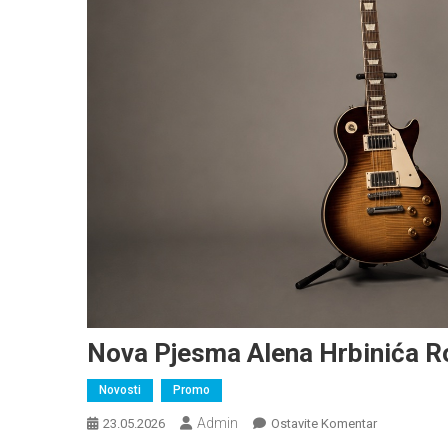
Nova Pjesma Alena Hrbinića Ro
Novosti
Promo
Admin
Na
23.05.2026
Ostavite Komentar
Nova