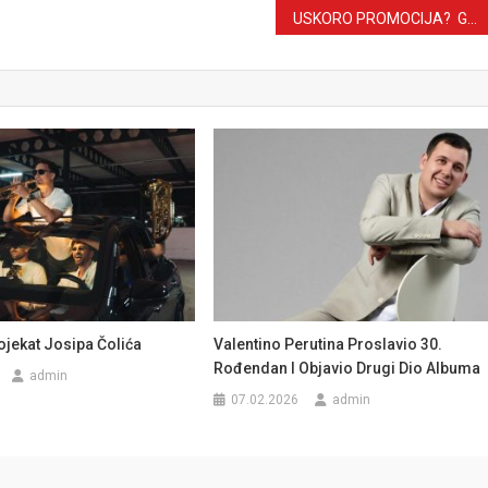
USKORO PROMOCIJA? Geronimo ugostio Nedu Ukraden u novoj pjesmi
ojekat Josipa Čolića
Valentino Perutina Proslavio 30.
Rođendan I Objavio Drugi Dio Albuma
admin
07.02.2026
admin