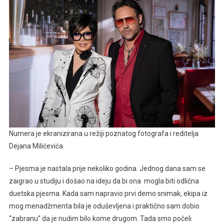
Numera je ekranizirana u režiji poznatog fotografa i reditelja
Dejana Milićevića.
– Pjesma je nastala prije nekoliko godina. Jednog dana sam se
zaigrao u studiju i došao na ideju da bi ona mogla biti odlična
duetska pjesma. Kada sam napravio prvi demo snimak, ekipa iz
mog menadžmenta bila je oduševljena i praktično sam dobio
“zabranu” da je nudim bilo kome drugom. Tada smo počeli