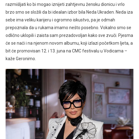
razmišljati ko bi mogao iznijeti zahtjevnu žensku dionicu i vrlo
brzo smo se složili da bi idealan izbor bila Neda Ukraden. Neda iza
sebe ima veliku karijeru i ogromno iskustvo, pa je odmah
prepoznala da u rukama imamo nešto posebno. Vokalno smo se
odlično uklopili i zaista sam prezadovoljan kako sve zvuči. Pjesma
će se naći i na njenom novom albumu, koji izlazi početkom ljeta, a
bit će promovisan 12. i 13. juna na CMC festivalu u Vodicama –
kaže Geronimo.