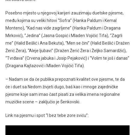
Posebno mjesto u njegovoj karijeri zauzimaju duetske pjesme,
među kojima su veliki hitovi “Sofra” (Hanka Paldum i Kemal
Monteno), “Kad nas vide zagrljene” (Hanka Paldum i Dragana
Mirković), “Jedina” (Jasna Gospić i Mladen Vojičić Tifa), “Zagrli
me” (Halid Bešlić i Ana Bekuta), “Men se čini” (Halid Bešlić i Dražen
Žerić Žera), “Aleje ljubavi” (Dražen Žerić Žera i Željko Samardžić),
“Tvrđava” (Crvena jabuka i Josip Pejaković) i “Volim te još i danas”
(Dragana Kajtazović i Mladen Vojičić Tifa).
– Nadam se da će publika prepoznati kvalitet ove pjesme, te da
će i duet sa Nedom živjeti dugo, baš kao i mnoge zajedničke
pjesme koje sam imao čast pisati za velika imena regionalne
muzičke scene – zaključio je Šenkovski.
Link na pjesmu i spot “I bez tebe zore sviću”: