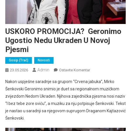
USKORO PROMOCIJA? Geronimo
Ugostio Nedu Ukraden U Novoj
Pjesmi
Gosip (trač)
Novosti
Admin
Na
23.05.2026
Ostavite Komentar
USKORO
Nakon uspješne saradnje sa grupom “Crvena jabuka”, Mirko
PROMOCIJA? Geronimo
Šenkovski Geronimo snimio je duet sa regionalnom muzičkom
Ugostio
zvijezdom Nedom Ukraden. Njihova zajednička pjesma nosi naziv
Nedu
“I bez tebe zore sviću”, a muziku za nju potpisuje Šenkovski. Tekst
Ukraden
U
je nastao u saradnji sa njegovom suprugom Draganom Kajtazović
Novoj
Šenkovski.
Pjesmi