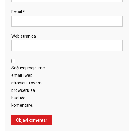
Email
*
Web stranica
Sačuvaj moje ime,
email i web
stranicu u ovom
browseru za
buduće
komentare.