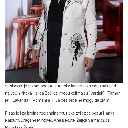
Šenkovski je tokom bogate autorske karijere iznjedrio neke od
najvećih hitova Halida Bešlića, među kojima su “Čardak”, “Taman
je”, “Lavanda”, “Romanija” i “Ja bez tebe ne mogu da živim”.
Pisao je i za brojne regionalne muzičke zvijezde poput Hanke
Paldum, Dragane Mirković, Ane Bekute, Željka Samardžića i
Miroslava Škore.