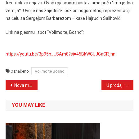
trenutak za objavu. Ovom pjesmom nastavljamo priču “Ima jedna
zemlja'”. Ovo je naš zajednički poklon nogometnoj reprezentaciji
na čelu sa Sergejom Barbarezom – kaže Hajrudin Salihović.
Link na pjesmu i spot “Volimo te, Bosno”:
https://youtu.be/3p95n__SAm8?si=45BkWGUJGaCI3jnn
Označeno
Volimo te Bosno
Navigacija
Nova muzička poslastica: Darko Capo i Adnan Kukuljević završavaju novi duet
U prodaji ulaznice za koncert Marije Šerifović u Travniku
članaka
YOU MAY LIKE