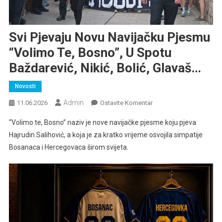
Svi Pjevaju Novu Navijačku Pjesmu
“Volimo Te, Bosno”, U Spotu
Baždarević, Nikić, Bolić, Glavaš…
Novosti
Admin
Na
11.06.2026
Ostavite Komentar
Svi
“Volimo te, Bosno” naziv je nove navijačke pjesme koju pjeva
Pjevaju
Hajrudin Salihović, a koja je za kratko vrijeme osvojila simpatije
Novu
Bosanaca i Hercegovaca širom svijeta.
Navijačku
Pjesmu
“Volimo
Te,
Bosno”,
U
Spotu