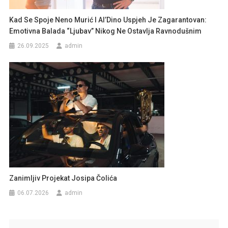
Kad Se Spoje Neno Murić I Al’Dino Uspjeh Je Zagarantovan:
Emotivna Balada “Ljubav” Nikog Ne Ostavlja Ravnodušnim
26.09.2025
admin
Zanimljiv Projekat Josipa Čolića
06.07.2026
admin