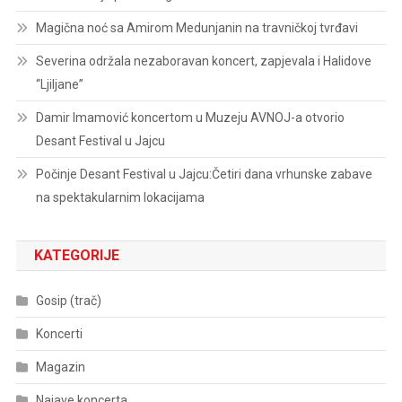
Magična noć sa Amirom Medunjanin na travničkoj tvrđavi
Severina održala nezaboravan koncert, zapjevala i Halidove
“Ljiljane”
Damir Imamović koncertom u Muzeju AVNOJ-a otvorio
Desant Festival u Jajcu
Počinje Desant Festival u Jajcu:Četiri dana vrhunske zabave
na spektakularnim lokacijama
KATEGORIJE
Gosip (trač)
Koncerti
Magazin
Najave koncerta