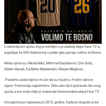
Baždarević,
Nikić,
Bolić,
Glavaš…
U zanimljivom spotu, koji je snimljen u produkciji ekipe Face TV-a,
pojavljuje se 500 statista koji u jedan glas pjevaju volimo te Bosno.
Među njima su i Nikola Nikić, Mehmed Baždarević, Elvir Bolić,
Vlatko Glavaš, fra Mirko Majdandžić, Marjan Mijajlović….
-Posebno zadovoljstvo mi čini da su ti ljudi tu. Pratim njihove
izjave. Potenciraju zajedništvo. Želio sam da ti ljudi budu dio ovog
spota, a sve moje želje je realizirala fenomenalna ekipa Face TV.
Ova pjesma je napisana još 2012. godine. Sada se dogodio pravi