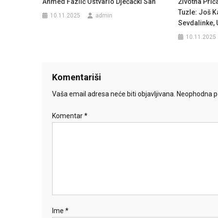
Ahmed Fazlić Ostvario Dječački San
Životna Prič
Tuzle: Još K
10.11.2025
admin
Sevdalinke,
10.11.2025
Komentariši
Vaša email adresa neće biti objavljivana.
Neophodna po
Komentar
*
Ime
*