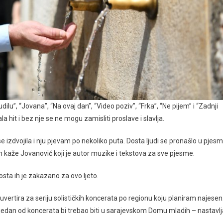
ilu”, “Jovana”, “Na ovaj dan”, “Video poziv”, “Frka”, “Ne pijem” i “Zadnji
a hit i bez nje se ne mogu zamisliti proslave i slavlja.
e izdvojila i nju pjevam po nekoliko puta. Dosta ljudi se pronašlo u pjesmi
mijeh kaže Jovanović koji je autor muzike i tekstova za sve pjesme.
ta ih je zakazano za ovo ljeto.
vertira za seriju solističkih koncerata po regionu koju planiram najesen
edan od koncerata bi trebao biti u sarajevskom Domu mladih – nastavlj