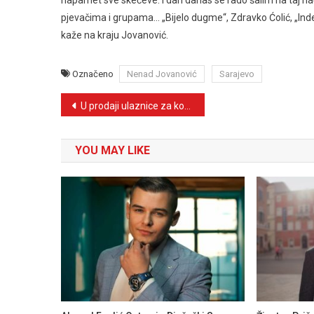
pjevačima i grupama… „Bijelo dugme“, Zdravko Ćolić, „Indexi
kaže na kraju Jovanović.
Označeno
Nenad Jovanović
Sarajevo
Navigacija
U prodaji ulaznice za koncert Marije Šerifović u Travniku
članaka
YOU MAY LIKE