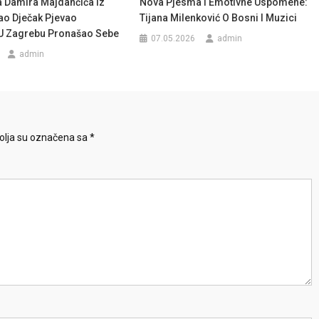
a Damira Majdančića Iz
Nova Pjesma I Emotivne Uspomene:
ao Dječak Pjevao
Tijana Milenković O Bosni I Muzici
 U Zagrebu Pronašao Sebe
07.05.2026
admin
admin
lja su označena sa
*