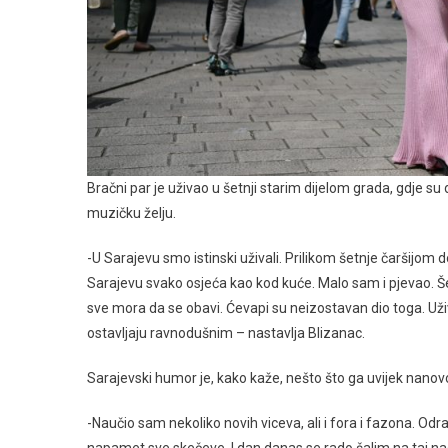
Bračni par je uživao u šetnji starim dijelom grada, gdje su 
muzičku želju.
-U Sarajevu smo istinski uživali. Prilikom šetnje čaršijom d
Sarajevu svako osjeća kao kod kuće. Malo sam i pjevao. Še
sve mora da se obavi. Ćevapi su neizostavan dio toga. Uži
ostavljaju ravnodušnim – nastavlja Blizanac.
Sarajevski humor je, kako kaže, nešto što ga uvijek nanov
-Naučio sam nekoliko novih viceva, ali i fora i fazona. Odra
napamet sve skečeve. I dan danas se rado šalim na taj nač