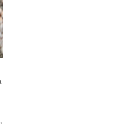
.
.
a