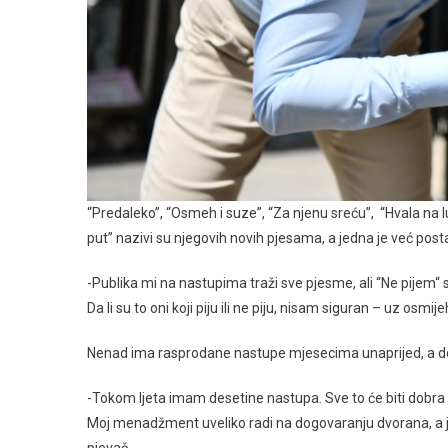
“Predaleko”, “Osmeh i suze”, “Za njenu sreću”, “Hvala na lud
put” nazivi su njegovih novih pjesama, a jedna je već postal
-Publika mi na nastupima traži sve pjesme, ali “Ne pijem“ s
Da li su to oni koji piju ili ne piju, nisam siguran – uz os
Nenad ima rasprodane nastupe mjesecima unaprijed, a dos
-Tokom ljeta imam desetine nastupa. Sve to će biti dobra u
Moj menadžment uveliko radi na dogovaranju dvorana, a j