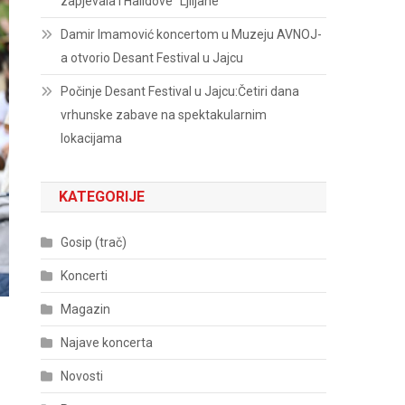
zapjevala i Halidove “Ljiljane”
Damir Imamović koncertom u Muzeju AVNOJ-
a otvorio Desant Festival u Jajcu
Počinje Desant Festival u Jajcu:Četiri dana
vrhunske zabave na spektakularnim
lokacijama
KATEGORIJE
Gosip (trač)
Koncerti
Magazin
Najave koncerta
Novosti