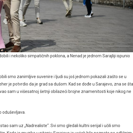
dobili i nekoliko simpatičnih poklona, a Nenad je jednom Sarajliji ispunio
obili smo zanimljive suvenire i ljudi su još jednom pokazali zašto se u
her je potvrdio da je grad sa dušom. Kad se dođe u Sarajevo, zna se št
vao sam u višesatnoj šetnji obilazeći brojne znamenitosti koje nikog ne
o oduševljava.
stao sam uz „Nadrealiste“. Svi smo gledali kultni serijal i učili smo
in. Kada je muzika u pitanju Sarajevo je uvijek bilo poznato po odličnim