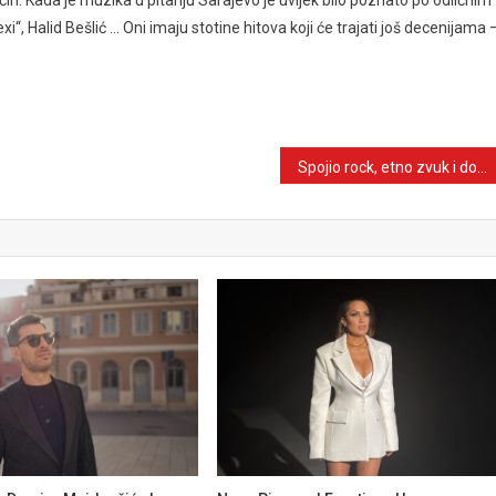
“, Halid Bešlić … Oni imaju stotine hitova koji će trajati još decenijama 
Spojio rock, etno zvuk i dozu humora: Suvad Terzić predstavio “Sexy keksi”