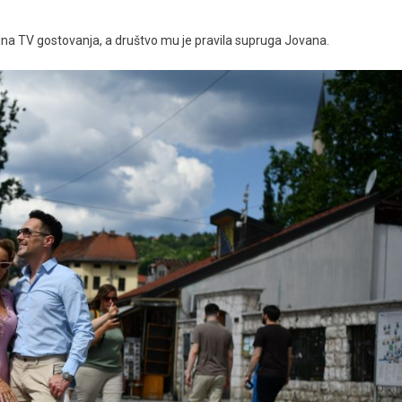
jna TV gostovanja, a društvo mu je pravila supruga Jovana.