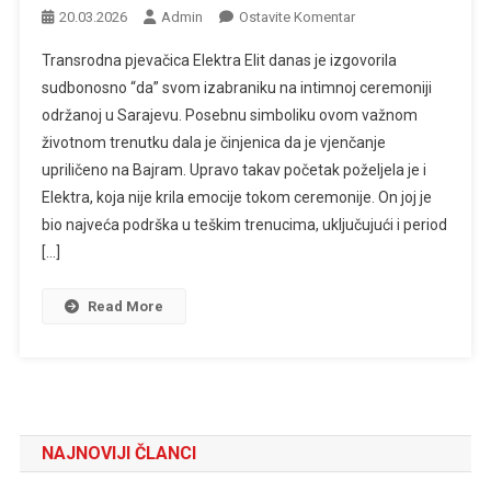
Na
20.03.2026
Admin
Ostavite Komentar
Nakon
Transrodna pjevačica Elektra Elit danas je izgovorila
Izlaska
sudbonosno “da” svom izabraniku na intimnoj ceremoniji
Iz
održanoj u Sarajevu. Posebnu simboliku ovom važnom
Zatvora:
životnom trenutku dala je činjenica da je vjenčanje
Udala
Se
upriličeno na Bajram. Upravo takav početak poželjela je i
Transrodna
Elektra, koja nije krila emocije tokom ceremonije. On joj je
Elektra
bio najveća podrška u teškim trenucima, uključujući i period
Elit
[…]
Read More
NAJNOVIJI ČLANCI