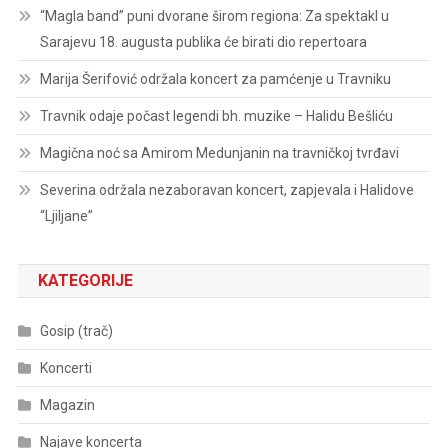
“Magla band” puni dvorane širom regiona: Za spektakl u
Sarajevu 18. augusta publika će birati dio repertoara
Marija Šerifović održala koncert za pamćenje u Travniku
Travnik odaje počast legendi bh. muzike – Halidu Bešliću
Magična noć sa Amirom Medunjanin na travničkoj tvrđavi
Severina održala nezaboravan koncert, zapjevala i Halidove
“Ljiljane”
KATEGORIJE
Gosip (trač)
Koncerti
Magazin
Najave koncerta