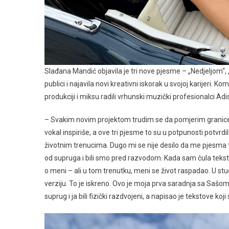
Slađana Mandić objavila je tri nove pjesme – „Nedjeljom“, „
publici i najavila novi kreativni iskorak u svojoj karijeri.
produkciji i miksu radili vrhunski muzički profesionalci Ad
– Svakim novim projektom trudim se da pomjerim granice i 
vokal inspiriše, a ove tri pjesme to su u potpunosti potvrd
životnim trenucima. Dugo mi se nije desilo da me pjesma to
od supruga i bili smo pred razvodom. Kada sam čula tekst,
o meni – ali u tom trenutku, meni se život raspadao. U stud
verziju. To je iskreno. Ovo je moja prva saradnja sa Sašom,
suprug i ja bili fizički razdvojeni, a napisao je tekstove k