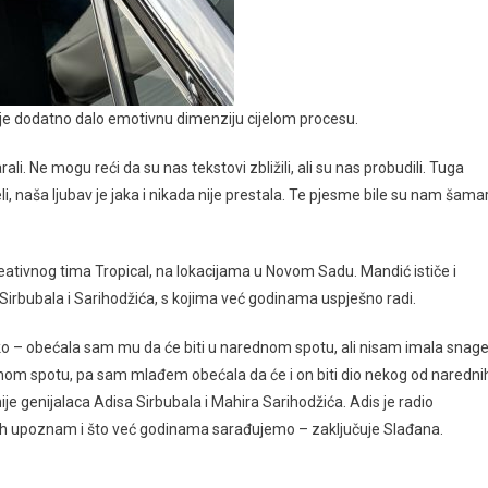
je dodatno dalo emotivnu dimenziju cijelom procesu.
i. Ne mogu reći da su nas tekstovi zbližili, ali su nas probudili. Tuga
i, naša ljubav je jaka i nikada nije prestala. Te pjesme bile su nam šama
reativnog tima Tropical, na lokacijama u Novom Sadu. Mandić ističe i
rbubala i Sarihodžića, s kojima već godinama uspješno radi.
ako – obećala sam mu da će biti u narednom spotu, ali nisam imala snag
 jednom spotu, pa sam mlađem obećala da će i on biti dio nekog od naredni
e genijalaca Adisa Sirbubala i Mahira Sarihodžića. Adis je radio
 ih upoznam i što već godinama sarađujemo – zaključuje Slađana.