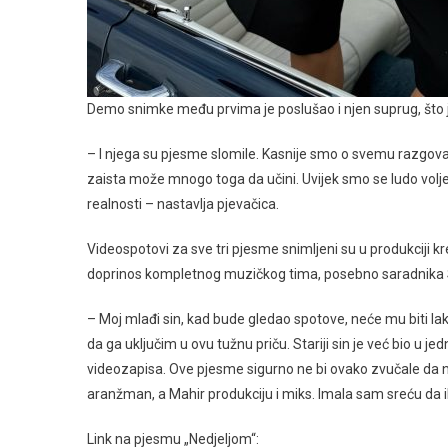
Demo snimke među prvima je poslušao i njen suprug, što 
– I njega su pjesme slomile. Kasnije smo o svemu razgovaral
zaista može mnogo toga da učini. Uvijek smo se ludo voljel
realnosti – nastavlja pjevačica.
Videospotovi za sve tri pjesme snimljeni su u produkciji k
doprinos kompletnog muzičkog tima, posebno saradnika Si
– Moj mlađi sin, kad bude gledao spotove, neće mu biti l
da ga uključim u ovu tužnu priču. Stariji sin je već bio u
videozapisa. Ove pjesme sigurno ne bi ovako zvučale da nij
aranžman, a Mahir produkciju i miks. Imala sam sreću da
Link na pjesmu „Nedjeljom“: