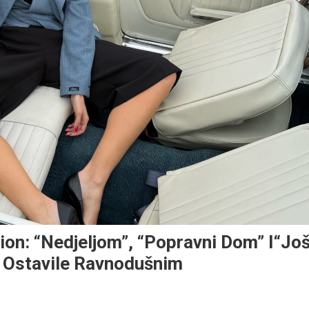
on: “Nedjeljom”, “Popravni Dom” I“Jo
su Ostavile Ravnodušnim