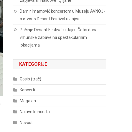
zapjevala i Halidove “Ljiljane”
Damir Imamović koncertom u Muzeju AVNOJ-
a otvorio Desant Festival u Jajcu
Počinje Desant Festival u Jajcu:Četiri dana
vrhunske zabave na spektakularnim
lokacijama
KATEGORIJE
Gosip (trač)
Koncerti
Magazin
š
Najave koncerta
Novosti