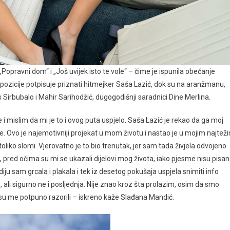
Popravni dom“ i „Još uvijek isto te vole“ – čime je ispunila obećanje
 Kompozicije potpisuje priznati hitmejker Saša Lazić, dok su na aranžmanu,
is Sirbubalo i Mahir Sarihodžić, dugogodišnji saradnici Dine Merlina.
mislim da mi je to i ovog puta uspjelo. Saša Lazić je rekao da ga moj
ile. Ovo je najemotivniji projekat u mom životu i nastao je u mojim najtež
liko slomi. Vjerovatno je to bio trenutak, jer sam tada živjela odvojeno
 pred očima su mi se ukazali dijelovi mog života, iako pjesme nisu pisa
iju sam grcala i plakala i tek iz desetog pokušaja uspjela snimiti info
 ali sigurno ne i posljednja. Nije znao kroz šta prolazim, osim da smo
oji su me potpuno razorili – iskreno kaže Slađana Mandić.