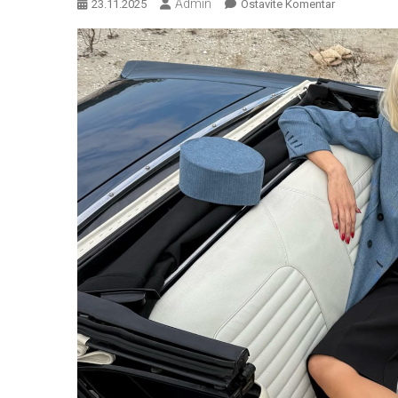
Admin
Na
23.11.2025
Ostavite Komentar
Slađana
Mandić
Oduševila
Region:
“Nedjeljom”,
“Popravni
Dom”
I“Još
Uvijek
Isto
Te
Vole”
Nikog
Nisu
Ostavile
Ravnodušni