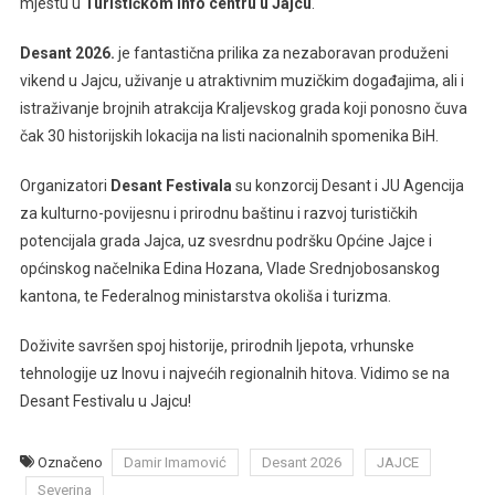
mjestu u
Turističkom info centru u Jajcu
.
Desant 2026.
je fantastična prilika za nezaboravan produženi
vikend u Jajcu, uživanje u atraktivnim muzičkim događajima, ali i
istraživanje brojnih atrakcija Kraljevskog grada koji ponosno čuva
čak 30 historijskih lokacija na listi nacionalnih spomenika BiH.
Organizatori
Desant Festivala
su konzorcij Desant i JU Agencija
za kulturno-povijesnu i prirodnu baštinu i razvoj turističkih
potencijala grada Jajca, uz svesrdnu podršku Općine Jajce i
općinskog načelnika Edina Hozana, Vlade Srednjobosanskog
kantona, te Federalnog ministarstva okoliša i turizma.
Doživite savršen spoj historije, prirodnih ljepota, vrhunske
tehnologije uz Inovu i najvećih regionalnih hitova. Vidimo se na
Desant Festivalu u Jajcu!
Označeno
Damir Imamović
Desant 2026
JAJCE
Severina