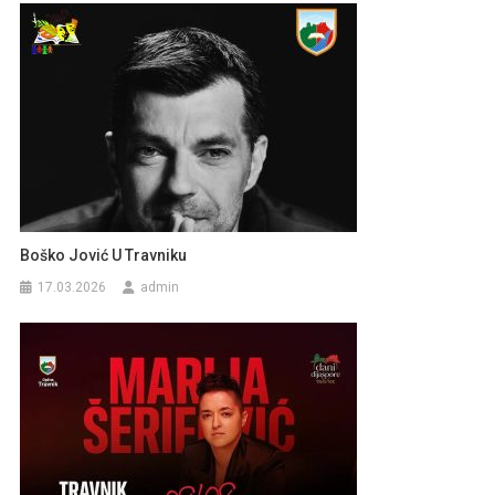
Boško Jović U Travniku
17.03.2026
admin