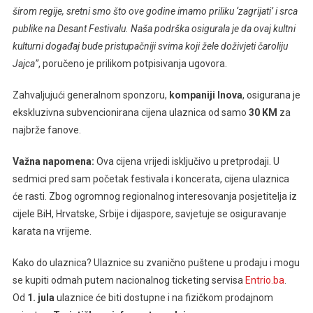
širom regije, sretni smo što ove godine imamo priliku ‘zagrijati’ i srca
publike na Desant Festivalu. Naša podrška osigurala je da ovaj kultni
kulturni događaj bude pristupačniji svima koji žele doživjeti čaroliju
Jajca”
, poručeno je prilikom potpisivanja ugovora.
Zahvaljujući generalnom sponzoru,
kompaniji Inova
, osigurana je
ekskluzivna subvencionirana cijena ulaznica od samo
30 KM
za
najbrže fanove.
Važna napomena:
Ova cijena vrijedi isključivo u pretprodaji. U
sedmici pred sam početak festivala i koncerata, cijena ulaznica
će rasti. Zbog ogromnog regionalnog interesovanja posjetitelja iz
cijele BiH, Hrvatske, Srbije i dijaspore, savjetuje se osiguravanje
karata na vrijeme.
Kako do ulaznica? Ulaznice su zvanično puštene u prodaju i mogu
se kupiti odmah putem nacionalnog ticketing servisa
Entrio.ba
.
Od
1. jula
ulaznice će biti dostupne i na fizičkom prodajnom