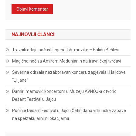
NAJNOVIJI ČLANCI
Travnik odaje počast legendi bh. muzike – Halidu Bešliću
Magična noć sa Amirom Medunjanin na travničkoj tvrđavi
Severina održala nezaboravan koncert, zapjevala i Halidove
“Ljiljane”
Damir Imamović koncertom u Muzeju AVNOJ-a otvorio
Desant Festival u Jajcu
Počinje Desant Festival u Jajcu:Četiri dana vrhunske zabave
na spektakularnim lokacijama