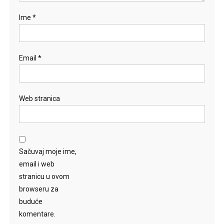
Ime
*
Email
*
Web stranica
Sačuvaj moje ime,
email i web
stranicu u ovom
browseru za
buduće
komentare.