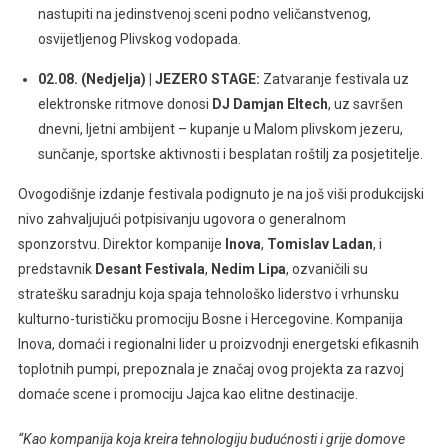
nastupiti na jedinstvenoj sceni podno veličanstvenog,
osvijetljenog Plivskog vodopada.
02.08. (Nedjelja) | JEZERO STAGE:
Zatvaranje festivala uz
elektronske ritmove donosi
DJ Damjan Eltech
, uz savršen
dnevni, ljetni ambijent – kupanje u Malom plivskom jezeru,
sunčanje, sportske aktivnosti i besplatan roštilj za posjetitelje.
Ovogodišnje izdanje festivala podignuto je na još viši produkcijski
nivo zahvaljujući potpisivanju ugovora o generalnom
sponzorstvu. Direktor kompanije
Inova
,
Tomislav Ladan
, i
predstavnik
Desant Festivala
,
Nedim Lipa
, ozvaničili su
stratešku saradnju koja spaja tehnološko liderstvo i vrhunsku
kulturno-turističku promociju Bosne i Hercegovine. Kompanija
Inova, domaći i regionalni lider u proizvodnji energetski efikasnih
toplotnih pumpi, prepoznala je značaj ovog projekta za razvoj
domaće scene i promociju Jajca kao elitne destinacije.
“Kao kompanija koja kreira tehnologiju budućnosti i grije domove