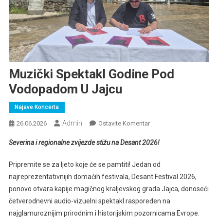
Muzički Spektakl Godine Pod
Vodopadom U Jajcu
Najave Koncerta
Admin
Na
26.06.2026
Ostavite Komentar
Muzički
Severina i regionalne zvijezde stižu na Desant 2026!
Spektakl
Godine
Pripremite se za ljeto koje će se pamtiti! Jedan od
Pod
najreprezentativnijih domaćih festivala, Desant Festival 2026,
Vodopadom
ponovo otvara kapije magičnog kraljevskog grada Jajca, donoseći
U
četverodnevni audio-vizuelni spektakl raspoređen na
Jajcu
najglamuroznijim prirodnim i historijskim pozornicama Evrope.