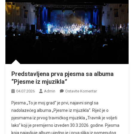
Predstavljena prva pjesma sa albuma
“Pjesme iz mjuzikla”
Na
04.07.2026
Admin
Ostavite Komentar
Predstavljena
Pjesma „To je moj grad“ je prvi, najavni singl sa
Prva
nadolazećeg albuma „Pjesme iz mjuzikla“. Riječ je o
Pjesma
pjesmama iz prvog travničkog mjuzikla „Travnik je voljeti
Sa
lako“ koji je premijerno izveden 30.3.2026. godine. Pjesma
Albuma
“Pjesme
koja najavljuje album ujedno je i prva slika iz pomenutog