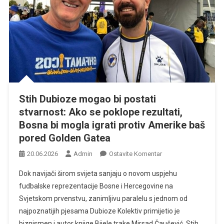
Stih Dubioze mogao bi postati
stvarnost: Ako se poklope rezultati,
Bosna bi mogla igrati protiv Amerike baš
pored Golden Gatea
Na
20.06.2026
Admin
Ostavite Komentar
Stih
Dok navijači širom svijeta sanjaju o novom uspjehu
Dubioze
fudbalske reprezentacije Bosne i Hercegovine na
Mogao
Svjetskom prvenstvu, zanimljivu paralelu s jednom od
Bi
najpoznatijih pjesama Dubioze Kolektiv primijetio je
Postati
Stvarnost:
biznismen i autor knjige Bijele trake Mirsad Čaušević. Stih