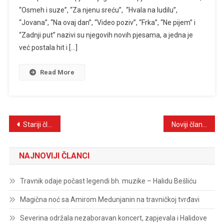
“Osmeh i suze”, “Za njenu sreću”, “Hvala na ludilu”,
U
Sarajevu,
“Jovana”, “Na ovaj dan”, “Video poziv”, “Frka”, “Ne pijem” i
Dobijali
“Zadnji put” nazivi su njegovih novih pjesama, a jedna je
Suvenire,
već postala hit i […]
Nenad
Ispunio
Read More
Muzičku
Želju
Navigacija
Stariji članci
Noviji članci
člancima
NAJNOVIJI ČLANCI
Travnik odaje počast legendi bh. muzike – Halidu Bešliću
Magična noć sa Amirom Medunjanin na travničkoj tvrđavi
Severina održala nezaboravan koncert, zapjevala i Halidove