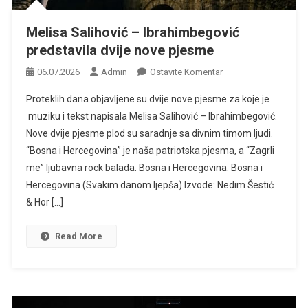
Melisa Salihović – Ibrahimbegović
predstavila dvije nove pjesme
Na
06.07.2026
Admin
Ostavite Komentar
Melisa
Proteklih dana objavljene su dvije nove pjesme za koje je
Salihović
muziku i tekst napisala Melisa Salihović – Ibrahimbegović.
–
Nove dvije pjesme plod su saradnje sa divnim timom ljudi.
Ibrahimbegović
“Bosna i Hercegovina” je naša patriotska pjesma, a “Zagrli
Predstavila
Dvije
me” ljubavna rock balada. Bosna i Hercegovina: Bosna i
Nove
Hercegovina (Svakim danom ljepša) Izvode: Nedim Šestić
Pjesme
& Hor […]
Read More