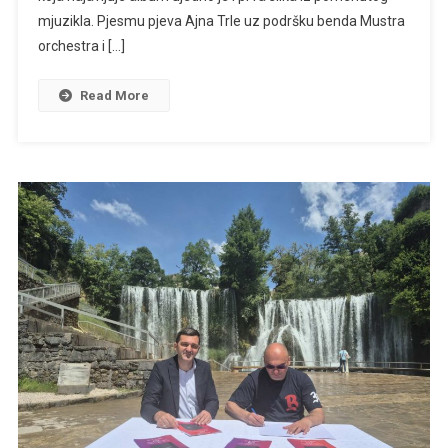
Iz
mjuzikla. Pjesmu pjeva Ajna Trle uz podršku benda Mustra
Mjuzikla”
orchestra i […]
Read More