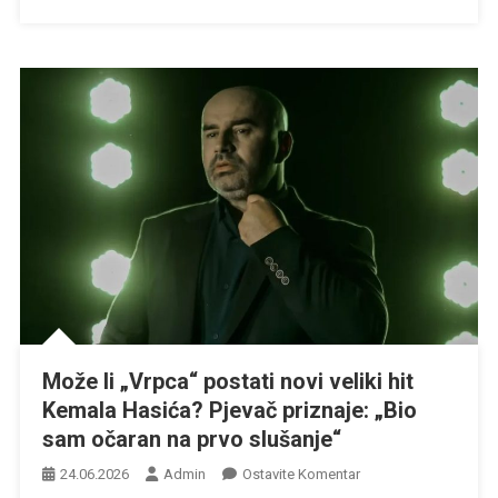
Može li „Vrpca“ postati novi veliki hit
Kemala Hasića? Pjevač priznaje: „Bio
sam očaran na prvo slušanje“
Na
24.06.2026
Admin
Ostavite Komentar