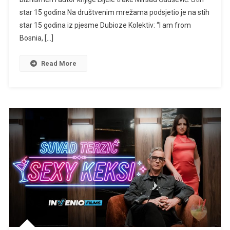
Ako
star 15 godina Na društvenim mrežama podsjetio je na stih
Se
star 15 godina iz pjesme Dubioze Kolektiv: “I am from
Poklope
Bosnia, […]
Rezultati,
Bosna
Read More
Bi
Mogla
Igrati
Protiv
Amerike
Baš
Pored
Golden
Gatea