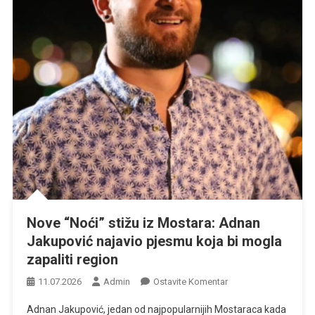
Nove “Noći” stižu iz Mostara: Adnan
Jakupović najavio pjesmu koja bi mogla
zapaliti region
Na
11.07.2026
Admin
Ostavite Komentar
Nove
Adnan Jakupović, jedan od najpopularnijih Mostaraca kada
“Noći”