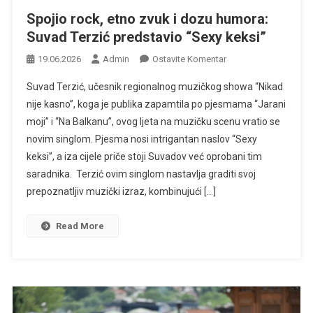
Spojio rock, etno zvuk i dozu humora:
Suvad Terzić predstavio “Sexy keksi”
Na
19.06.2026
Admin
Ostavite Komentar
Spojio
Suvad Terzić, učesnik regionalnog muzičkog showa “Nikad
Rock,
nije kasno”, koga je publika zapamtila po pjesmama “Jarani
Etno
moji” i “Na Balkanu”, ovog ljeta na muzičku scenu vratio se
Zvuk
novim singlom. Pjesma nosi intrigantan naslov “Sexy
I
Dozu
keksi”, a iza cijele priče stoji Suvadov već oprobani tim
Humora:
saradnika. Terzić ovim singlom nastavlja graditi svoj
Suvad
prepoznatljiv muzički izraz, kombinujući […]
Terzić
Predstavio
Read More
“Sexy
Keksi”