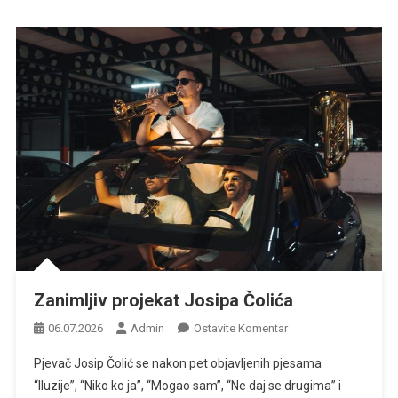
Zanimljiv projekat Josipa Čolića
Na
06.07.2026
Admin
Ostavite Komentar
Zanimljiv
Pjevač Josip Čolić se nakon pet objavljenih pjesama
Projekat
“Iluzije”, “Niko ko ja”, “Mogao sam”, “Ne daj se drugima” i
Josipa