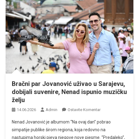
Bračni par Jovanović uživao u Sarajevu,
dobijali suvenire, Nenad ispunio muzičku
želju
Na
14.06.2026
Admin
Ostavite Komentar
Bračni
Nenad Jovanović je albumom “Na ovaj dan” pobrao
Par
simpatije publike širom regiona, koja redovno na
Jovanović
nastupima horski pjeva njegove nove pjesme. “Predaleko”,
Uživao