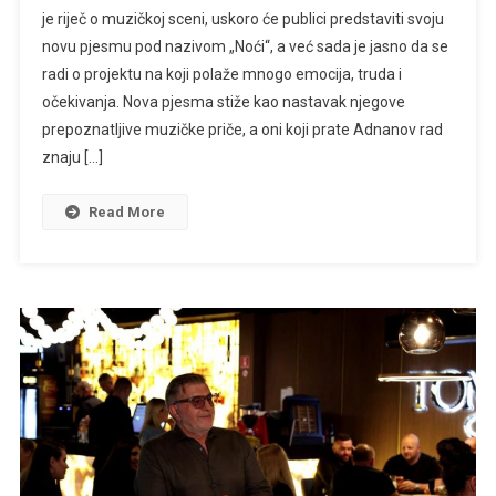
je riječ o muzičkoj sceni, uskoro će publici predstaviti svoju
Stižu
novu pjesmu pod nazivom „Noći“, a već sada je jasno da se
Iz
radi o projektu na koji polaže mnogo emocija, truda i
Mostara:
Adnan
očekivanja. Nova pjesma stiže kao nastavak njegove
Jakupović
prepoznatljive muzičke priče, a oni koji prate Adnanov rad
Najavio
znaju […]
Pjesmu
Koja
Read More
Bi
Mogla
Zapaliti
Region