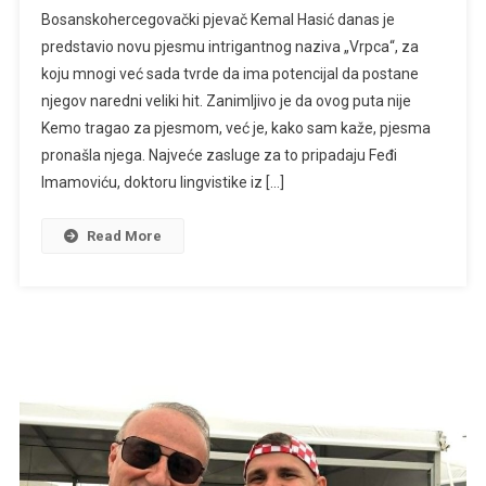
Može
Bosanskohercegovački pjevač Kemal Hasić danas je
Li
predstavio novu pjesmu intrigantnog naziva „Vrpca“, za
„Vrpca“
koju mnogi već sada tvrde da ima potencijal da postane
Postati
njegov naredni veliki hit. Zanimljivo je da ovog puta nije
Novi
Veliki
Kemo tragao za pjesmom, već je, kako sam kaže, pjesma
Hit
pronašla njega. Najveće zasluge za to pripadaju Feđi
Kemala
Imamoviću, doktoru lingvistike iz […]
Hasića?
Pjevač
Read More
Priznaje:
„Bio
Sam
Očaran
Na
Prvo
Slušanje“