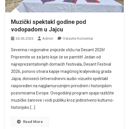
Muzički spektakl godine pod
vodopadom u Jajcu
Na
26.06.2026
Admin
Ostavite Komentar
Muzički
Severina i regionalne zvijezde stižu na Desant 2026!
Spektakl
Pripremite se za ljeto koje će se pamtiti! Jedan od
Godine
najreprezentativnijih domaćih festivala, Desant Festival
Pod
2026, ponovo otvara kapije magičnog kraljevskog grada
Vodopadom
U
Jajca, donoseći četverodnevni audio-vizuelni spektakl
Jajcu
raspoređen na najglamuroznijim prirodnim i historijskim
pozornicama Evrope. Ovogodišnji program spaja različite
muzičke žanrove i vodi publiku kroz jedinstveno kulturno-
historijsko […]
Read More