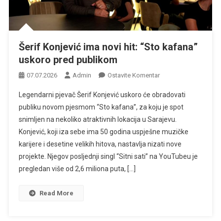
Šerif Konjević ima novi hit: “Sto kafana”
uskoro pred publikom
Na
07.07.2026
Admin
Ostavite Komentar
Šerif
Legendarni pjevač Šerif Konjević uskoro će obradovati
Konjević
publiku novom pjesmom “Sto kafana”, za koju je spot
Ima
snimljen na nekoliko atraktivnih lokacija u Sarajevu.
Novi
Konjević, koji iza sebe ima 50 godina uspješne muzičke
Hit:
“Sto
karijere i desetine velikih hitova, nastavlja nizati nove
Kafana”
projekte. Njegov posljednji singl “Sitni sati” na YouTubeu je
Uskoro
pregledan više od 2,6 miliona puta, […]
Pred
Publikom
Read More