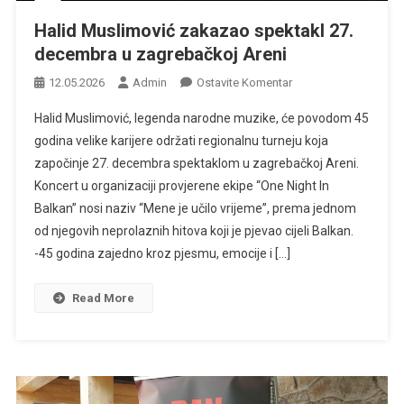
Halid Muslimović zakazao spektakl 27.
decembra u zagrebačkoj Areni
Na
12.05.2026
Admin
Ostavite Komentar
Halid
Halid Muslimović, legenda narodne muzike, će povodom 45
Muslimović
godina velike karijere održati regionalnu turneju koja
Zakazao
započinje 27. decembra spektaklom u zagrebačkoj Areni.
Spektakl
Koncert u organizaciji provjerene ekipe “One Night In
27.
Decembra
Balkan” nosi naziv “Mene je učilo vrijeme”, prema jednom
U
od njegovih neprolaznih hitova koji je pjevao cijeli Balkan.
Zagrebačkoj
-45 godina zajedno kroz pjesmu, emocije i […]
Areni
Read More