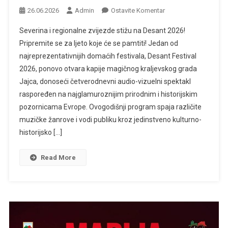
Na
26.06.2026
Admin
Ostavite Komentar
Muzički
Severina i regionalne zvijezde stižu na Desant 2026!
Spektakl
Pripremite se za ljeto koje će se pamtiti! Jedan od
Godine
najreprezentativnijih domaćih festivala, Desant Festival
Pod
2026, ponovo otvara kapije magičnog kraljevskog grada
Vodopadom
U
Jajca, donoseći četverodnevni audio-vizuelni spektakl
Jajcu
raspoređen na najglamuroznijim prirodnim i historijskim
pozornicama Evrope. Ovogodišnji program spaja različite
muzičke žanrove i vodi publiku kroz jedinstveno kulturno-
historijsko […]
Read More