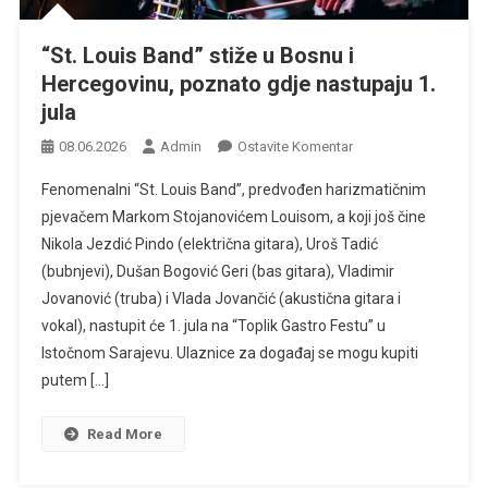
“St. Louis Band” stiže u Bosnu i
Hercegovinu, poznato gdje nastupaju 1.
jula
Na
08.06.2026
Admin
Ostavite Komentar
“St.
Fenomenalni “St. Louis Band”, predvođen harizmatičnim
Louis
pjevačem Markom Stojanovićem Louisom, a koji još čine
Band”
Nikola Jezdić Pindo (električna gitara), Uroš Tadić
Stiže
(bubnjevi), Dušan Bogović Geri (bas gitara), Vladimir
U
Bosnu
Jovanović (truba) i Vlada Jovančić (akustična gitara i
I
vokal), nastupit će 1. jula na “Toplik Gastro Festu” u
Hercegovinu,
Istočnom Sarajevu. Ulaznice za događaj se mogu kupiti
Poznato
putem […]
Gdje
Nastupaju
Read More
1.
Jula