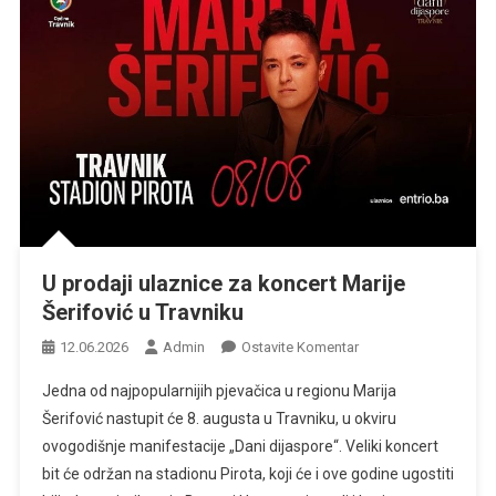
U prodaji ulaznice za koncert Marije
Šerifović u Travniku
Na
12.06.2026
Admin
Ostavite Komentar
U
Jedna od najpopularnijih pjevačica u regionu Marija
Prodaji
Šerifović nastupit će 8. augusta u Travniku, u okviru
Ulaznice
ovogodišnje manifestacije „Dani dijaspore“. Veliki koncert
Za
bit će održan na stadionu Pirota, koji će i ove godine ugostiti
Koncert