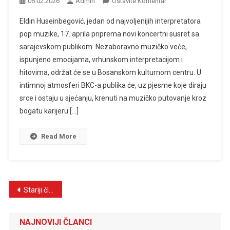
Na
06.02.2026
Admin
Ostavite Komentar
Prvi
Eldin Huseinbegović, jedan od najvoljenijih interpretatora
Solistički
pop muzike, 17. aprila priprema novi koncertni susret sa
Koncert
sarajevskom publikom. Nezaboravno muzičko veče,
Eldina
ispunjeno emocijama, vrhunskom interpretacijom i
Huseinbegovića
17.
hitovima, održat će se u Bosanskom kulturnom centru. U
Aprila
intimnoj atmosferi BKC-a publika će, uz pjesme koje diraju
U
srce i ostaju u sjećanju, krenuti na muzičko putovanje kroz
Sarajevu
bogatu karijeru […]
Read More
Navigacija
Stariji članci
člancima
NAJNOVIJI ČLANCI