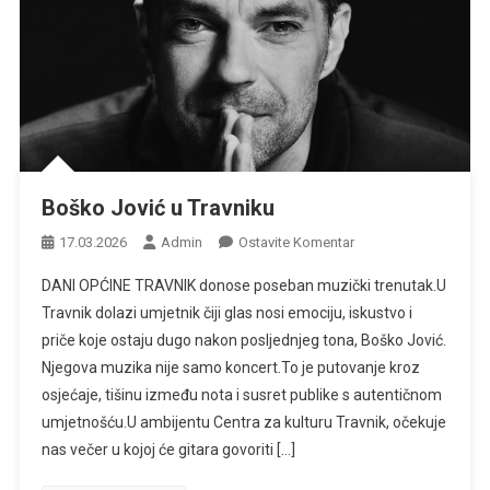
Boško Jović u Travniku
Na
17.03.2026
Admin
Ostavite Komentar
Boško
DANI OPĆINE TRAVNIK donose poseban muzički trenutak.U
Jović
Travnik dolazi umjetnik čiji glas nosi emociju, iskustvo i
U
priče koje ostaju dugo nakon posljednjeg tona, Boško Jović.
Travniku
Njegova muzika nije samo koncert.To je putovanje kroz
osjećaje, tišinu između nota i susret publike s autentičnom
umjetnošću.U ambijentu Centra za kulturu Travnik, očekuje
nas večer u kojoj će gitara govoriti […]