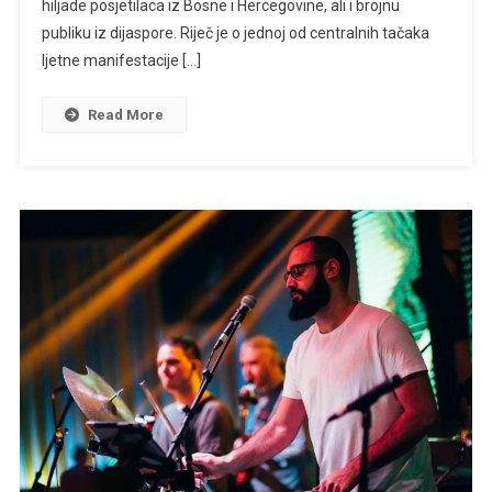
Marije
hiljade posjetilaca iz Bosne i Hercegovine, ali i brojnu
Šerifović
publiku iz dijaspore. Riječ je o jednoj od centralnih tačaka
U
ljetne manifestacije […]
Travniku
Read More