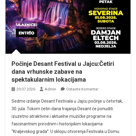
Počinje Desant Festival u Jajcu:Četiri
dana vrhunske zabave na
spektakularnim lokacijama
Na
29.07.2026
Admin
Ostavite Komentar
Počinje
Sedmo izdanje Desant Festivala u Jajcu počinje u četvrtak,
Desant
30. jula. Tokom četiri dana trajanja Desant će ponuditi
Festival
izuzetno atraktivne i aktuelne muzičke programe na
U
fascinantnim prirodnim i historijskim lokacijama
Jajcu:Četiri
Dana
“Kraljevskog grada”. U sklopu otvorenja Festivala u Domu