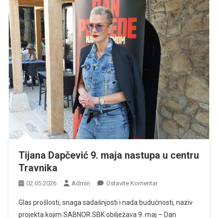
Tijana Dapčević 9. maja nastupa u centru
Travnika
Na
02.05.2026
Admin
Ostavite Komentar
Tijana
Glas prošlosti, snaga sadašnjosti i nada budućnosti, naziv
Dapčević
projekta kojim SABNOR SBK obilježava 9. maj – Dan
9.