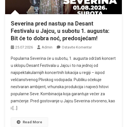
Severina pred nastup na Desant
Festivalu u Jajcu, u subotu 1. augusta:
Bit će to dobra noć, predosjećam!
Na
25.07.2026
Admin
Ostavite Komentar
Severina
Popularna Severina će u subotu, 1. augusta održati koncert
Pred
u sklopu Desant Festivala u Jajcu i to na jednoj od
Nastup
najspektakularnijih koncertnih lokacija u regiji – ispod
Na
veličanstvenog Plivskog vodopada. Publiku očekuje
Desant
Festivalu
nestvaran ambijent, vrhunska produkcija i najveći hitovi
U
popularne Seve. Kombinacija koja garantuje večer za
Jajcu,
pamćenje. Pred gostovanje u Jajcu Severina otvoreno, kao
U
i […]
Subotu
1.
Read More
Augusta: