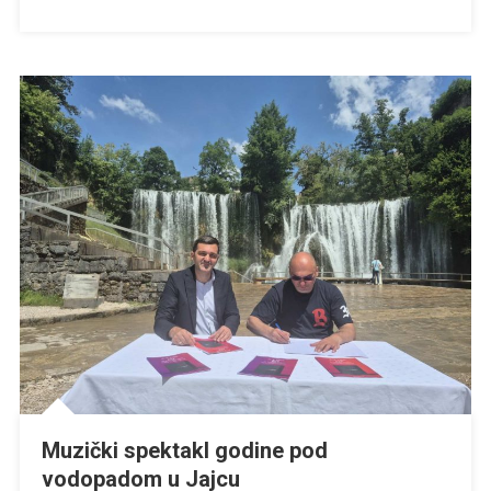
Bit
Će
To
Dobra
Noć,
Predosjećam!
Muzički spektakl godine pod
vodopadom u Jajcu