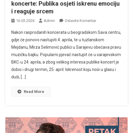
koncerte: Publika osjeti iskrenu emociju
i reaguje srcem
Na
16.03.2026
Admin
Ostavite Komentar
Mirza
Nakon rasprodanih koncerata u beogradskom Sava centru,
Selimović
gdje će ponovo nastupiti 4. aprila, te u tuzlanskom
Pred
Mejdanu, Mirza Selimović publici u Sarajevu obećava pravu
Sarajevske
muzičku bajku. Popularni pjevač nastupit će u sarajevskom
Koncerte:
Publika
BKC-u 24. aprila, a zbog velikog interesa publike koncert je
Osjeti
dobio i drugi termin, 25. april. Iskrenost koju nosi u glasu i
Iskrenu
duši, […]
Emociju
I
Read More
Reaguje
Srcem