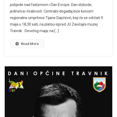
pobjede nad fašizmom i Dan Evrope. Dan slobode,
Maja
jedinstva i hrabrosti. Centralni događaj biće koncert
Nastupa
U
regionalne umjetnice Tijane Dapčević, koji će se održati 9.
Centru
maja u 18,30 sati, na platou ispred JU Zavičajni muzej
Travnika
Travnik. -Devetog maja, na […]
Read More