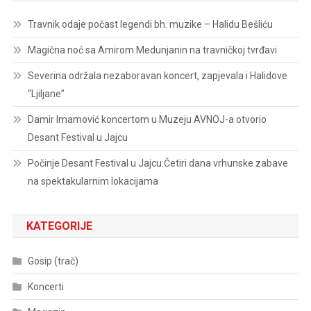
Travnik odaje počast legendi bh. muzike – Halidu Bešliću
Magična noć sa Amirom Medunjanin na travničkoj tvrđavi
Severina održala nezaboravan koncert, zapjevala i Halidove
“Ljiljane”
Damir Imamović koncertom u Muzeju AVNOJ-a otvorio
Desant Festival u Jajcu
Počinje Desant Festival u Jajcu:Četiri dana vrhunske zabave
na spektakularnim lokacijama
KATEGORIJE
Gosip (trač)
Koncerti