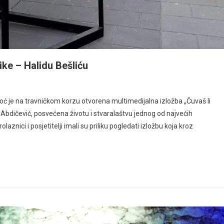
ike – Halidu Bešliću
noć je na travničkom korzu otvorena multimedijalna izložba „Čuvaš li
e Abdičević, posvećena životu i stvaralaštvu jednog od najvećih
aznici i posjetitelji imali su priliku pogledati izložbu koja kroz