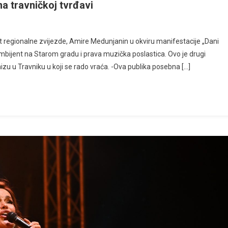
 travničkoj tvrđavi
rt regionalne zvijezde, Amire Medunjanin u okviru manifestacije „Dani
ambijent na Starom gradu i prava muzička poslastica. Ovo je drugi
zu u Travniku u koji se rado vraća. -Ova publika posebna […]
in
j