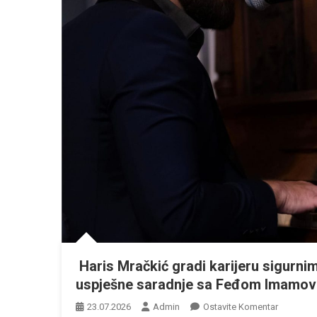
Haris Mračkić gradi karijeru sigurnim
uspješne saradnje sa Feđom Imamo
Na
23.07.2026
Admin
Ostavite Komentar