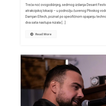
Severina
Treća noć ovogodišnjeg, sedmog izdanja Desant Festiv
Održala
atrakcijskoj lokaciji – u podnožju čuvenog Plivskog v
Nezabora
Damjan Eltech, poznat po specifičnom spajanju techno 
Koncert,
dva sata nastupa nizala […]
Zapjevala
I
Halidove
Read More
“Ljiljane”