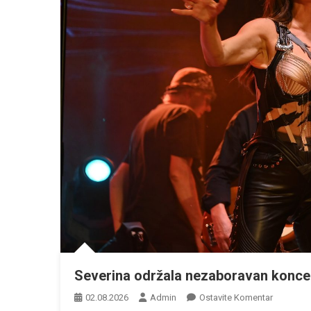
Severina održala nezaboravan koncert,
Na
02.08.2026
Admin
Ostavite Komentar