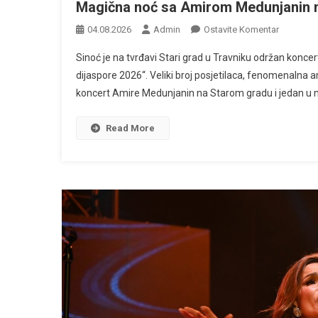
Magična noć sa Amirom Medunjanin na
Na
04.08.2026
Admin
Ostavite Komentar
Magična
Sinoć je na tvrđavi Stari grad u Travniku održan konce
Noć
dijaspore 2026“. Veliki broj posjetilaca, fenomenalna 
Sa
koncert Amire Medunjanin na Starom gradu i jedan u ni
Amirom
Medunjan
Na
Read More
Travničko
Tvrđavi