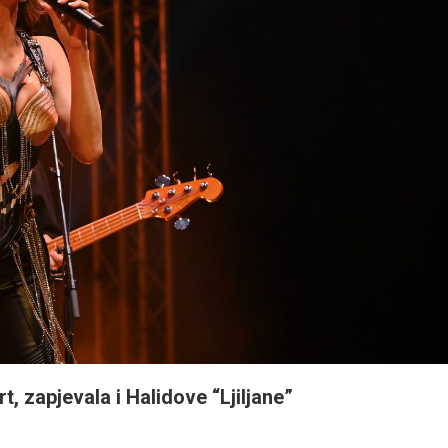
 zapjevala i Halidove “Ljiljane”