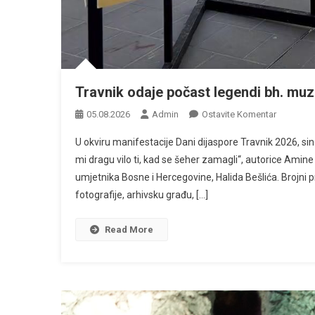
Travnik odaje počast legendi bh. muz
Na
05.08.2026
Admin
Ostavite Komentar
Travnik
U okviru manifestacije Dani dijaspore Travnik 2026, si
Odaje
mi dragu vilo ti, kad se šeher zamagli“, autorice Amin
Počast
umjetnika Bosne i Hercegovine, Halida Bešlića. Brojni prol
Legendi
fotografije, arhivsku građu, […]
Bh.
Muzike
–
Read More
Halidu
Bešliću