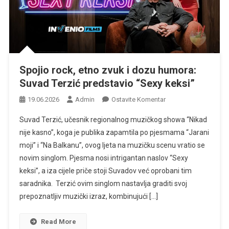
Spojio rock, etno zvuk i dozu humora:
Suvad Terzić predstavio “Sexy keksi”
Na
19.06.2026
Admin
Ostavite Komentar
Spojio
Suvad Terzić, učesnik regionalnog muzičkog showa “Nikad
Rock,
nije kasno”, koga je publika zapamtila po pjesmama “Jarani
Etno
moji” i “Na Balkanu”, ovog ljeta na muzičku scenu vratio se
Zvuk
novim singlom. Pjesma nosi intrigantan naslov “Sexy
I
Dozu
keksi”, a iza cijele priče stoji Suvadov već oprobani tim
Humora:
saradnika. Terzić ovim singlom nastavlja graditi svoj
Suvad
prepoznatljiv muzički izraz, kombinujući […]
Terzić
Predstavio
Read More
“Sexy