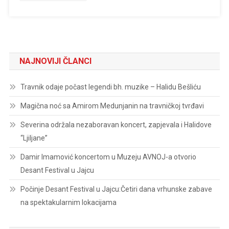
Keksi”
NAJNOVIJI ČLANCI
Travnik odaje počast legendi bh. muzike – Halidu Bešliću
Magična noć sa Amirom Medunjanin na travničkoj tvrđavi
Severina održala nezaboravan koncert, zapjevala i Halidove
“Ljiljane”
Damir Imamović koncertom u Muzeju AVNOJ-a otvorio
Desant Festival u Jajcu
Počinje Desant Festival u Jajcu:Četiri dana vrhunske zabave
na spektakularnim lokacijama