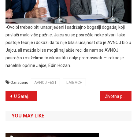
-Ovo bi trebao biti unaprijeđeni i sadržajno bogatiji događaj koji
privlači malo više pažnje. Jajcu su se posrećile neke stvari. Iako
postoje teorije i dokazi da to nije bila slučajnost što je AVNOJ bio u
Jajcu, ali možda bi se mogli najlakše reći da nam se AVNOJ
posrećio i mi želimo to iskoristiti i dalje promovisati. – rekao je
načelnik općine Jajce, Edin Hozan.
Označeno
AVNOJ FEST
LAIBACH
Navigacija
U Sarajevu održana Kafanska noć
Životna priča Damira Majdančića iz Tuzle: Još kao dječak pjevao sevdalinke, u Zagrebu pronašao sebe
članaka
YOU MAY LIKE