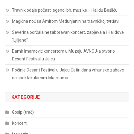
Travnik odaje počast legendi bh. muzike – Halidu Bešliću
Magična noć sa Amirom Medunjanin na travničkoj tvrđavi
Severina održala nezaboravan koncert, zapjevala i Halidove
“Ljiljane”
Damir Imamović koncertom u Muzeju AVNOJ-a otvorio
Desant Festival u Jajcu
Počinje Desant Festival u Jajcu:Četiri dana vrhunske zabave
na spektakularnim lokacijama
KATEGORIJE
Gosip (trač)
Koncerti