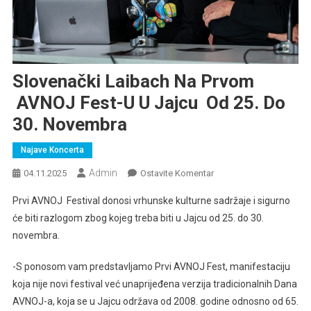
Slovenački Laibach Na Prvom
AVNOJ Fest-U U Jajcu Od 25. Do
30. Novembra
Najave Koncerta
Admin
Na
04.11.2025
Ostavite Komentar
Slovenački
Prvi AVNOJ Festival donosi vrhunske kulturne sadržaje i sigurno
Laibach
će biti razlogom zbog kojeg treba biti u Jajcu od 25. do 30.
Na
novembra.
Prvom
AVNOJ
-S ponosom vam predstavljamo Prvi AVNOJ Fest, manifestaciju
Fest-
koja nije novi festival već unaprijeđena verzija tradicionalnih Dana
U
U
AVNOJ-a, koja se u Jajcu održava od 2008. godine odnosno od 65.