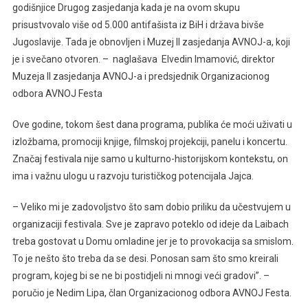
Jajcu
godišnjice Drugog zasjedanja kada je na ovom skupu
Od
prisustvovalo više od 5.000 antifašista iz BiH i država bivše
25.
Jugoslavije. Tada je obnovljen i Muzej II zasjedanja AVNOJ-a, koji
Do
je i svečano otvoren. – naglašava Elvedin Imamović, direktor
30.
Muzeja II zasjedanja AVNOJ-a i predsjednik Organizacionog
Novembra
odbora AVNOJ Festa
Ove godine, tokom šest dana programa, publika će moći uživati u
izložbama, promociji knjige, filmskoj projekciji, panelu i koncertu.
Značaj festivala nije samo u kulturno-historijskom kontekstu, on
ima i važnu ulogu u razvoju turističkog potencijala Jajca.
– Veliko mi je zadovoljstvo što sam dobio priliku da učestvujem u
organizaciji festivala. Sve je zapravo poteklo od ideje da Laibach
treba gostovat u Domu omladine jer je to provokacija sa smislom.
To je nešto što treba da se desi. Ponosan sam što smo kreirali
program, kojeg bi se ne bi postidjeli ni mnogi veći gradovi”. –
poručio je Nedim Lipa, član Organizacionog odbora AVNOJ Festa.