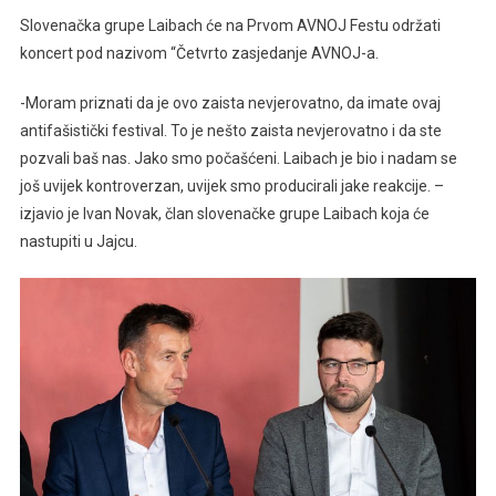
Slovenačka grupe Laibach će na Prvom AVNOJ Festu održati
koncert pod nazivom “Četvrto zasjedanje AVNOJ-a.
-Moram priznati da je ovo zaista nevjerovatno, da imate ovaj
antifašistički festival. To je nešto zaista nevjerovatno i da ste
pozvali baš nas. Jako smo počašćeni. Laibach je bio i nadam se
još uvijek kontroverzan, uvijek smo producirali jake reakcije. –
izjavio je Ivan Novak, član slovenačke grupe Laibach koja će
nastupiti u Jajcu.