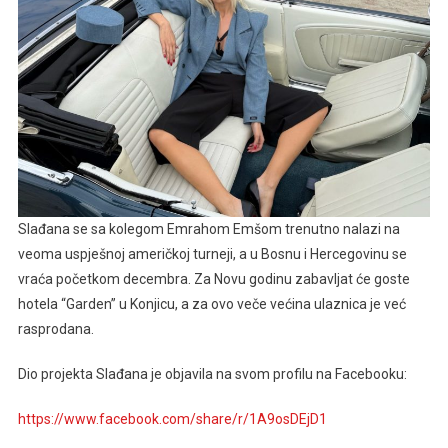
Slađana se sa kolegom Emrahom Emšom trenutno nalazi na
veoma uspješnoj američkoj turneji, a u Bosnu i Hercegovinu se
vraća početkom decembra. Za Novu godinu zabavljat će goste
hotela “Garden” u Konjicu, a za ovo veče većina ulaznica je već
rasprodana.
Dio projekta Slađana je objavila na svom profilu na Facebooku:
https://www.facebook.com/share/r/1A9osDEjD1