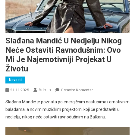
Slađana Mandić U Nedjelju Nikog
Neće Ostaviti Ravnodušnim: Ovo
Mi Je Najemotivniji Projekat U
Životu
Novosti
Admin
Na
21.11.2025
Ostavite Komentar
Slađana
Slađana Mandić je poznata po energičnim nastupima i emotivnim
Mandić
baladama, a novim muzičkim projektom, koji će predstaviti u
U
nedjelju, nikog neće ostaviti ravnodušnim na Balkanu.
Nedjelju
Nikog
Neće