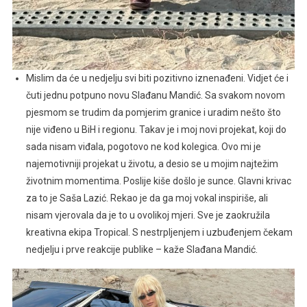
Mislim da će u nedjelju svi biti pozitivno iznenađeni. Vidjet će i
čuti jednu potpuno novu Slađanu Mandić. Sa svakom novom
pjesmom se trudim da pomjerim granice i uradim nešto što
nije viđeno u BiH i regionu. Takav je i moj novi projekat, koji do
sada nisam viđala, pogotovo ne kod kolegica. Ovo mi je
najemotivniji projekat u životu, a desio se u mojim najtežim
životnim momentima. Poslije kiše došlo je sunce. Glavni krivac
za to je Saša Lazić. Rekao je da ga moj vokal inspiriše, ali
nisam vjerovala da je to u ovolikoj mjeri. Sve je zaokružila
kreativna ekipa Tropical. S nestrpljenjem i uzbuđenjem čekam
nedjelju i prve reakcije publike – kaže Slađana Mandić.