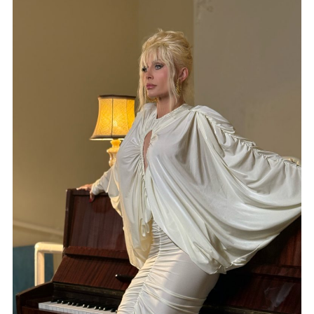
Ostaviti
Ravnodušnim:
Ovo
Mi
Je
Najemotivniji
Projekat
U
Životu