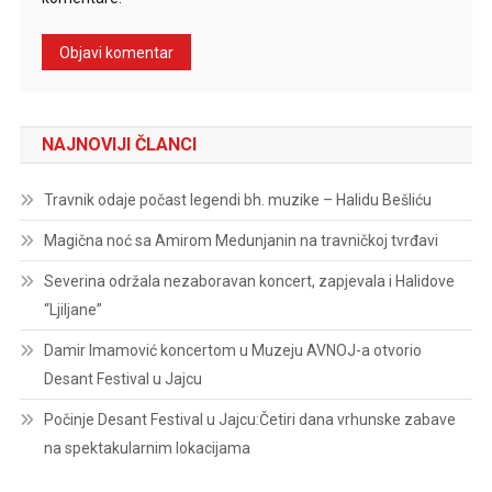
NAJNOVIJI ČLANCI
Travnik odaje počast legendi bh. muzike – Halidu Bešliću
Magična noć sa Amirom Medunjanin na travničkoj tvrđavi
Severina održala nezaboravan koncert, zapjevala i Halidove
“Ljiljane”
Damir Imamović koncertom u Muzeju AVNOJ-a otvorio
Desant Festival u Jajcu
Počinje Desant Festival u Jajcu:Četiri dana vrhunske zabave
na spektakularnim lokacijama