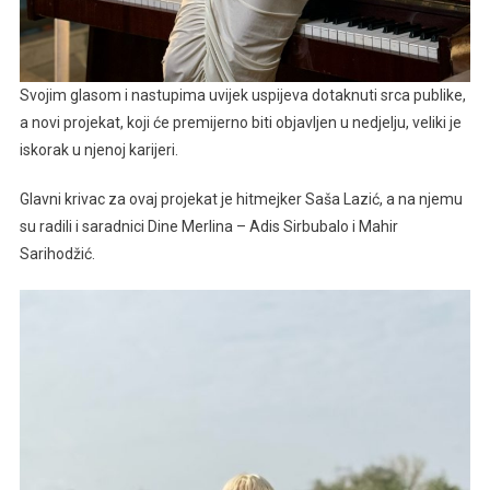
Svojim glasom i nastupima uvijek uspijeva dotaknuti srca publike,
a novi projekat, koji će premijerno biti objavljen u nedjelju, veliki je
iskorak u njenoj karijeri.
Glavni krivac za ovaj projekat je hitmejker Saša Lazić, a na njemu
su radili i saradnici Dine Merlina – Adis Sirbubalo i Mahir
Sarihodžić.