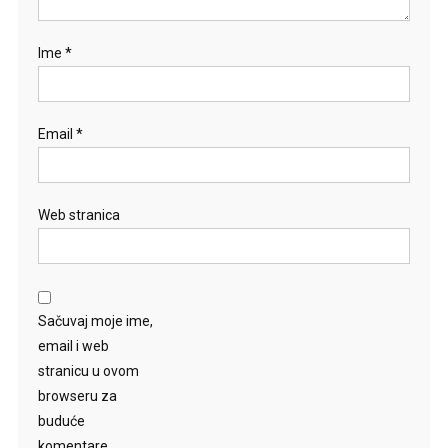
Ime
*
Email
*
Web stranica
Sačuvaj moje ime,
email i web
stranicu u ovom
browseru za
buduće
komentare.