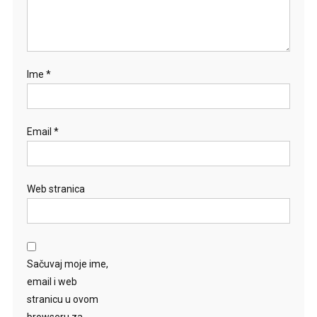
Ime
*
Email
*
Web stranica
Sačuvaj moje ime,
email i web
stranicu u ovom
browseru za