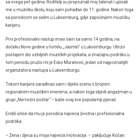
sa svega pet godina. Roditelji su prepoznali moj talenat i upisali
me u muzičku školu, koju sam pohađao do 11. godine. Nakon toga
sa porodicom se selim u Luksemburg, gdje započinjem muzičku
karijeru.
Prvi profesionalni nastup imao sam sa samo 14 godina, na
dočeku Nove godine u hotelu „Jasmin“ u Luksemburgu. Ubrzo
postajem dio ozbiljnih muzičkih projekata, a značajnu podršku u
tom periodu pružio mi je Esko Muratović, jedan od najpoznatijih
organizatora nastupa u Luksemburgu.
Tokom karijere sarađivao sam i dijelio scenu s brojnim
regionalnim muzičkim imenima, a nakon toga slijedi angažman u
grupi „Nervozni poštar“ – kaže ovaj sve popularniji pjevač.
Endži ističe da mu je porodica najveća životna i profesionalna
podrška.
– Žena i djeca su moja najveća motivacija. – zaključuje Kočan.