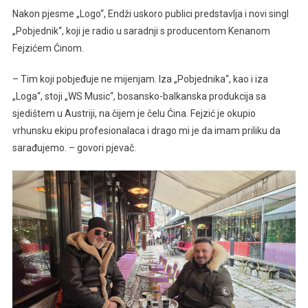
Nakon pjesme „Logo“, Endži uskoro publici predstavlja i novi singl
Sarajevskim
Muzičarima
„Pobjednik“, koji je radio u saradnji s producentom Kenanom
I
Fejzićem Ćinom.
Autorima
– Tim koji pobjeđuje ne mijenjam. Iza „Pobjednika“, kao i iza
„Loga“, stoji „WS Music“, bosansko-balkanska produkcija sa
sjedištem u Austriji, na čijem je čelu Ćina. Fejzić je okupio
vrhunsku ekipu profesionalaca i drago mi je da imam priliku da
sarađujemo. – govori pjevač.