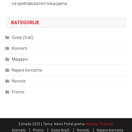
na spektakularnim lokacijama
KATEGORIJE
Gosip (trač)
Koncerti
Magazin
Najave koncerta
Novosti
Promo
Estrada 2025
|
Tema: News Portal prema
Mystery Themes
.
Koncerti
Promo
Gosip (trač)
Novosti
Najave koncerta