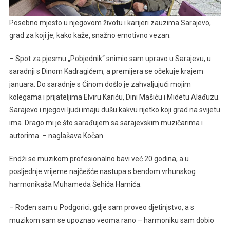
Posebno mjesto u njegovom životu i karijeri zauzima Sarajevo,
grad za koji je, kako kaže, snažno emotivno vezan.
– Spot za pjesmu „Pobjednik“ snimio sam upravo u Sarajevu, u
saradnji s Dinom Kadragićem, a premijera se očekuje krajem
januara. Do saradnje s Ćinom došlo je zahvaljujući mojim
kolegama i prijateljima Elviru Kariću, Dini Mašiću i Midetu Alađuzu.
Sarajevo i njegovi ljudi imaju dušu kakvu rijetko koji grad na svijetu
ima. Drago mi je što sarađujem sa sarajevskim muzičarima i
autorima. – naglašava Kočan.
Endži se muzikom profesionalno bavi već 20 godina, a u
posljednje vrijeme najčešće nastupa s bendom vrhunskog
harmonikaša Muhameda Šehića Hamića.
– Rođen sam u Podgorici, gdje sam proveo djetinjstvo, a s
muzikom sam se upoznao veoma rano – harmoniku sam dobio