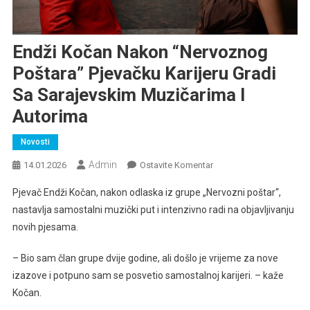
Endži Kočan Nakon “Nervoznog
Poštara” Pjevačku Karijeru Gradi
Sa Sarajevskim Muzičarima I
Autorima
Novosti
Admin
Na
14.01.2026
Ostavite Komentar
Endži
Pjevač Endži Kočan, nakon odlaska iz grupe „Nervozni poštar“,
Kočan
nastavlja samostalni muzički put i intenzivno radi na objavljivanju
Nakon
novih pjesama.
“Nervoznog
Poštara”
– Bio sam član grupe dvije godine, ali došlo je vrijeme za nove
Pjevačku
izazove i potpuno sam se posvetio samostalnoj karijeri. – kaže
Karijeru
Gradi
Kočan.
Sa