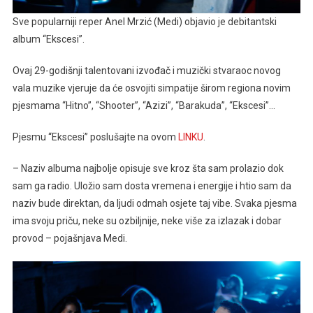
Priču
Sve popularniji reper Anel Mrzić (Medi) objavio je debitantski
album “Ekscesi”.
Ovaj 29-godišnji talentovani izvođač i muzički stvaraoc novog
vala muzike vjeruje da će osvojiti simpatije širom regiona novim
pjesmama “Hitno”, “Shooter”, “Azizi”, “Barakuda”, “Ekscesi”…
Pjesmu “Ekscesi” poslušajte na ovom
LINKU
.
– Naziv albuma najbolje opisuje sve kroz šta sam prolazio dok
sam ga radio. Uložio sam dosta vremena i energije i htio sam da
naziv bude direktan, da ljudi odmah osjete taj vibe. Svaka pjesma
ima svoju priču, neke su ozbiljnije, neke više za izlazak i dobar
provod – pojašnjava Medi.