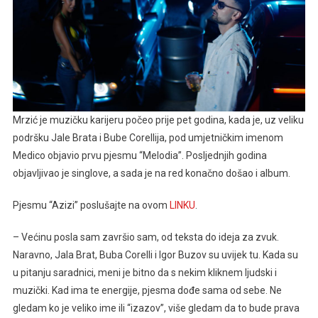
Mrzić je muzičku karijeru počeo prije pet godina, kada je, uz veliku
podršku Jale Brata i Bube Corellija, pod umjetničkim imenom
Medico objavio prvu pjesmu “Melodia”. Posljednjih godina
objavljivao je singlove, a sada je na red konačno došao i album.
Pjesmu “Azizi” poslušajte na ovom
LINKU
.
– Većinu posla sam završio sam, od teksta do ideja za zvuk.
Naravno, Jala Brat, Buba Corelli i Igor Buzov su uvijek tu. Kada su
u pitanju saradnici, meni je bitno da s nekim kliknem ljudski i
muzički. Kad ima te energije, pjesma dođe sama od sebe. Ne
gledam ko je veliko ime ili “izazov”, više gledam da to bude prava