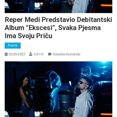
Reper Medi Predstavio Debitantski
Album “Ekscesi”, Svaka Pjesma
Ima Svoju Priču
Promo
Admin
Na
20.09.2025
Ostavite Komentar
Reper
Medi
Predstavio
Debitantski
Album
“Ekscesi”,
Svaka
Pjesma
Ima
Svoju