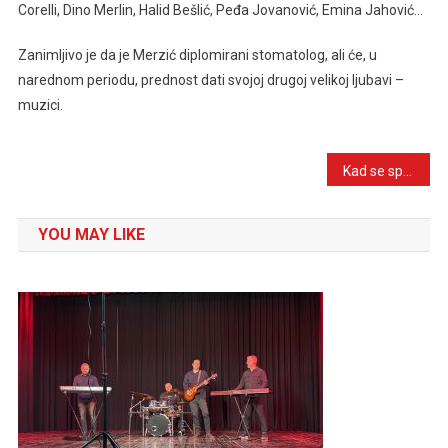
Corelli, Dino Merlin, Halid Bešlić, Peđa Jovanović, Emina Jahović…
Zanimljivo je da je Merzić diplomirani stomatolog, ali će, u
narednom periodu, prednost dati svojoj drugoj velikoj ljubavi –
muzici.
Navigacija
Kad se spoje Neno Murić i Al’Dino uspjeh je zagarantovan: Emotivna balada “Ljubav” nikog ne ostavlja ravnodušnim
članaka
YOU MAY LIKE