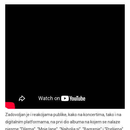
Zadovoljan je i reakcijama publike, kako na koncertima, tako i na
digitalnim platformama, na prvi dio albuma na kojem se nalaze
pjesme “Dilema”, “Moje lane”, “Najbolja si”, “Bagrenje” i “Prelijepa”.