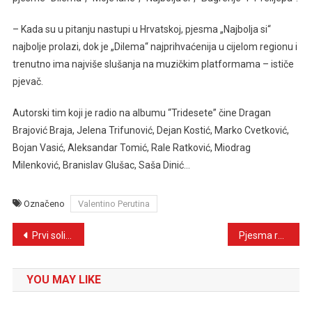
– Kada su u pitanju nastupi u Hrvatskoj, pjesma „Najbolja si“
najbolje prolazi, dok je „Dilema“ najprihvaćenija u cijelom regionu i
trenutno ima najviše slušanja na muzičkim platformama – ističe
pjevač.
Autorski tim koji je radio na albumu “Tridesete” čine Dragan
Brajović Braja, Jelena Trifunović, Dejan Kostić, Marko Cvetković,
Bojan Vasić, Aleksandar Tomić, Rale Ratković, Miodrag
Milenković, Branislav Glušac, Saša Dinić…
Označeno
Valentino Perutina
Navigacija
Prvi solistički koncert Eldina Huseinbegovića 17. aprila u Sarajevu
Pjesma rođena u zoru: Zeničanin Irdin Krnjić Dinči otvara dušu u „Kafani“
članaka
YOU MAY LIKE