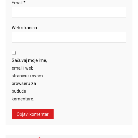
Email
*
Web stranica
Sačuvaj moje ime,
email i web
stranicu u ovom
browseru za
buduće
komentare.