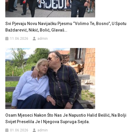
Svi Pjevaju Novu Navijačku Pjesmu “Volimo Te, Bosno”, U Spotu
Baždarević, Nikić, Bolić, Glavaš…
11.06.2026
admin
Osam Mjeseci Nakon Što Nas Je Napustio Halid Bešlić, Na Bolji
Svijet Preselila Je I Njegova Supruga Sejda.
01.06.2026
admin