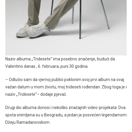
Naziv albuma „Tridesete“ ima posebno značenje, budući da
Valentino danas , 6. februara, puni 30 godina.
– Odlučio sam da vjernoj publici poklonim svoj prvi album na ovaj
važan datum u mom životu, moj trideseti rođendan. Zbog toga je i
naziv „Tridesete“– dodaje pjevač.
Drugi dio albuma donosi i nekoliko značajnih video-projekata. Dva
spota snimljena su u Beogradu, a jedan je posvećen legendarnom
Džeju Ramadanovskom.