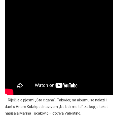
– Riječ je o pjesmi „Sto cigana“. Također, na albumu se nalazi i
duet s Anom Kokić pod nazivom „Ne boli me to“, za koji je tekst
napisala Marina Tucaković – otkriva Valentino.