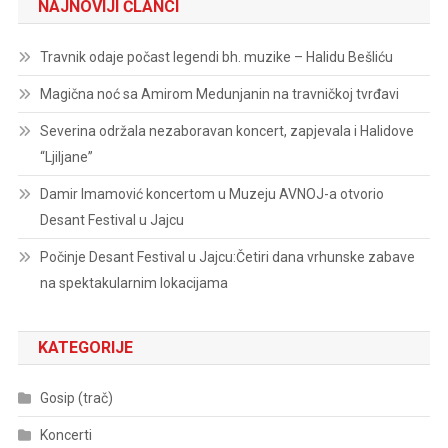
NAJNOVIJI ČLANCI
Travnik odaje počast legendi bh. muzike – Halidu Bešliću
Magična noć sa Amirom Medunjanin na travničkoj tvrđavi
Severina održala nezaboravan koncert, zapjevala i Halidove
“Ljiljane”
Damir Imamović koncertom u Muzeju AVNOJ-a otvorio
Desant Festival u Jajcu
Počinje Desant Festival u Jajcu:Četiri dana vrhunske zabave
na spektakularnim lokacijama
KATEGORIJE
Gosip (trač)
Koncerti