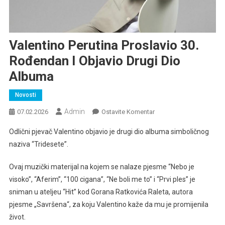
Valentino Perutina Proslavio 30.
Rođendan I Objavio Drugi Dio
Albuma
Novosti
Admin
Na
07.02.2026
Ostavite Komentar
Valentino
Odlični pjevač Valentino objavio je drugi dio albuma simboličnog
Perutina
naziva “Tridesete”.
Proslavio
30.
Ovaj muzički materijal na kojem se nalaze pjesme “Nebo je
Rođendan
visoko”, “Aferim”, “100 cigana”, “Ne boli me to” i “Prvi ples” je
I
sniman u ateljeu “Hit” kod Gorana Ratkovića Raleta, autora
Objavio
Drugi
pjesme „Savršena“, za koju Valentino kaže da mu je promijenila
Dio
život.