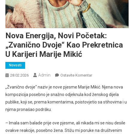
Nova Energija, Novi Početak:
„Zvanično Dvoje“ Kao Prekretnica
U Karijeri Marije Mikić
Novosti
Admin
Na
28.02.2026
Ostavite Komentar
Nova
„Zvanično dvoje“ naziv je nove pjesme Marije Mikić. Njena nova
Energija,
kompozicija posebno je snažno odjeknula kod ženskog dijela
Novi
publike, koji se, prema komentarima, poistovjetio sa stihovima i u
Početak:
njima pronašao podršku.
„Zvanično
Dvoje“
– Imala sam balade prije ove pjesme, ali nikada mi se nisu desile
Kao
Prekretnica
ovakve reakcije, posebno žena. Stižu mi poruke na društvenim