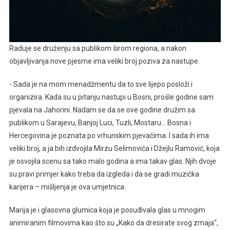
Raduje se druženju sa publikom širom regiona, a nakon
objavljivanja nove pjesme ima veliki broj poziva za nastupe.
­- Sada je na mom menadžmentu da to sve lijepo posloži i
organizira. Kada su u pitanju nastupi u Bosni, prošle godine sam
pjevala na Jahorini. Nadam se da se ove godine družim sa
publikom u Sarajevu, Banjoj Luci, Tuzli, Mostaru… Bosna i
Hercegovina je poznata po vrhunskim pjevačima. I sada ih ima
veliki broj, a ja bih izdvojila Mirzu Selimovića i Džejlu Ramović, koja
je osvojila scenu sa tako malo godina a ima takav glas. Njih dvoje
su pravi primjer kako treba da izgleda i da se gradi muzička
karijera – mišljenja je ova umjetnica.
Marija je i glasovna glumica koja je posuđivala glas u mnogim
animiranim filmovima kao što su „Kako da dresirate svog zmaja“,