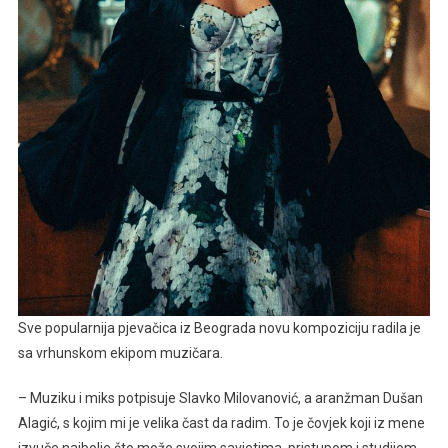
Sve popularnija pjevačica iz Beograda novu kompoziciju radila je
sa vrhunskom ekipom muzičara.
– Muziku i miks potpisuje Slavko Milovanović, a aranžman Dušan
Alagić, s kojim mi je velika čast da radim. To je čovjek koji iz mene