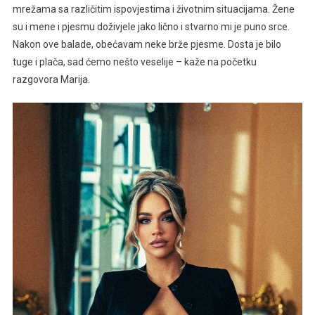
U
mrežama sa različitim ispovjestima i životnim situacijama. Žene
Karijeri
su i mene i pjesmu doživjele jako lično i stvarno mi je puno srce.
Marije
Nakon ove balade, obećavam neke brže pjesme. Dosta je bilo
Mikić
tuge i plača, sad ćemo nešto veselije – kaže na početku
razgovora Marija.