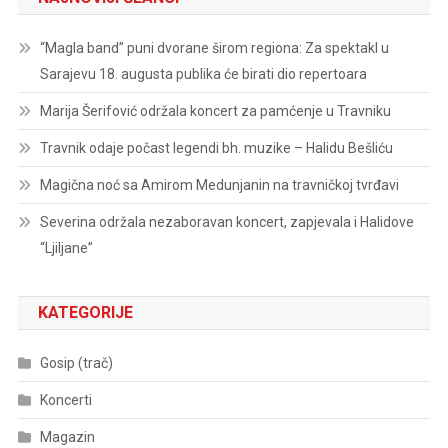
“Magla band” puni dvorane širom regiona: Za spektakl u
Sarajevu 18. augusta publika će birati dio repertoara
Marija Šerifović održala koncert za pamćenje u Travniku
Travnik odaje počast legendi bh. muzike – Halidu Bešliću
Magična noć sa Amirom Medunjanin na travničkoj tvrđavi
Severina održala nezaboravan koncert, zapjevala i Halidove
“Ljiljane”
KATEGORIJE
Gosip (trač)
Koncerti
Magazin