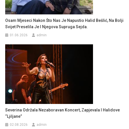
Osam Mjeseci Nakon Što Nas Je Napustio Halid Bešlić, Na Bolji
Svijet Preselila Je I Njegova Supruga Sejda.
01.06.2026
admin
Severina Održala Nezaboravan Koncert, Zapjevala I Halidove
“Ljiljane”
02.08.2026
admin