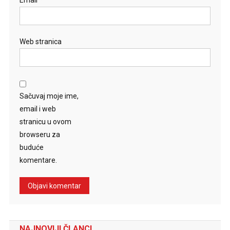
Email
*
Web stranica
Sačuvaj moje ime,
email i web
stranicu u ovom
browseru za
buduće
komentare.
NAJNOVIJI ČLANCI