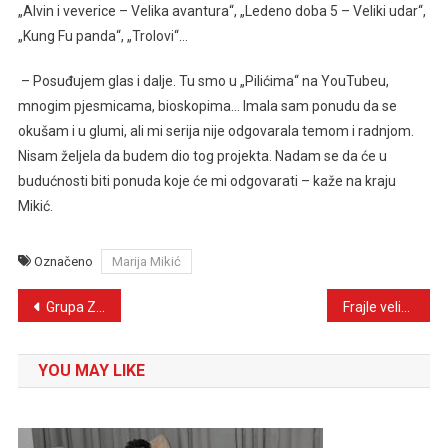
„Alvin i veverice – Velika avantura“, „Ledeno doba 5 – Veliki udar“,
„Kung Fu panda“, „Trolovi“…
– Posuđujem glas i dalje. Tu smo u „Pilićima“ na YouTubeu,
mnogim pjesmicama, bioskopima… Imala sam ponudu da se
okušam i u glumi, ali mi serija nije odgovarala temom i radnjom.
Nisam željela da budem dio tog projekta. Nadam se da će u
budućnosti biti ponuda koje će mi odgovarati – kaže na kraju
Mikić.
Označeno
Marija Mikić
Navigacija
Grupa ZAR priprema nove pjesme, Amir Pilav Cvale nastupio u Beogradu uz legendarnog Dadu Topića
Frajle velikim koncertom u Zagrebu počele regionalnu turneju, uskoro datumi koncerata u BiH
članaka
YOU MAY LIKE