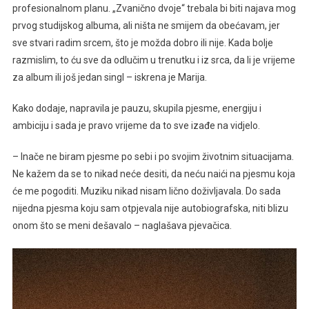
profesionalnom planu. „Zvanično dvoje“ trebala bi biti najava mog
prvog studijskog albuma, ali ništa ne smijem da obećavam, jer
sve stvari radim srcem, što je možda dobro ili nije. Kada bolje
razmislim, to ću sve da odlučim u trenutku i iz srca, da li je vrijeme
za album ili još jedan singl – iskrena je Marija.
Kako dodaje, napravila je pauzu, skupila pjesme, energiju i
ambiciju i sada je pravo vrijeme da to sve izađe na vidjelo.
– Inače ne biram pjesme po sebi i po svojim životnim situacijama.
Ne kažem da se to nikad neće desiti, da neću naići na pjesmu koja
će me pogoditi. Muziku nikad nisam lično doživljavala. Do sada
nijedna pjesma koju sam otpjevala nije autobiografska, niti blizu
onom što se meni dešavalo – naglašava pjevačica.