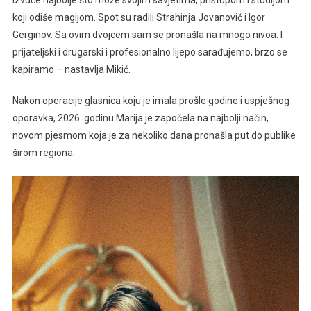
izvuče najbolje što može svojim savjetima, pristupom i studijom
koji odiše magijom. Spot su radili Strahinja Jovanović i Igor
Gerginov. Sa ovim dvojcem sam se pronašla na mnogo nivoa. I
prijateljski i drugarski i profesionalno lijepo sarađujemo, brzo se
kapiramo – nastavlja Mikić.
Nakon operacije glasnica koju je imala prošle godine i uspješnog
oporavka, 2026. godinu Marija je započela na najbolji način,
novom pjesmom koja je za nekoliko dana pronašla put do publike
širom regiona.