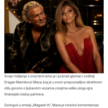
…
Svoje mišljenje o ovoj temi iznio je i poznati glumac i voditelj
Dragan Marinković Maca, koji je u svom prepoznatljivo direktnom
stilu govorio o ljubavnim vezama u kojima veliku ulogu igra
finansijski status partnera.
Gostujući u emisiji „Magazin In“, Maca je ironično komentarisao