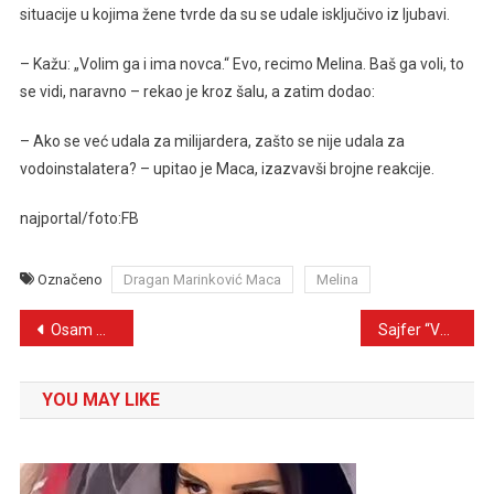
situacije u kojima žene tvrde da su se udale isključivo iz ljubavi.
– Kažu: „Volim ga i ima novca.“ Evo, recimo Melina. Baš ga voli, to
se vidi, naravno – rekao je kroz šalu, a zatim dodao:
– Ako se već udala za milijardera, zašto se nije udala za
vodoinstalatera? – upitao je Maca, izazvavši brojne reakcije.
najportal/foto:FB
Označeno
Dragan Marinković Maca
Melina
Navigacija
Osam mjeseci nakon što nas je napustio Halid Bešlić, na bolji svijet preselila je i njegova supruga Sejda.
Sajfer “Van kontrole”: Reper s prvim dijelom albuma kreće po nove rekorde
članaka
YOU MAY LIKE