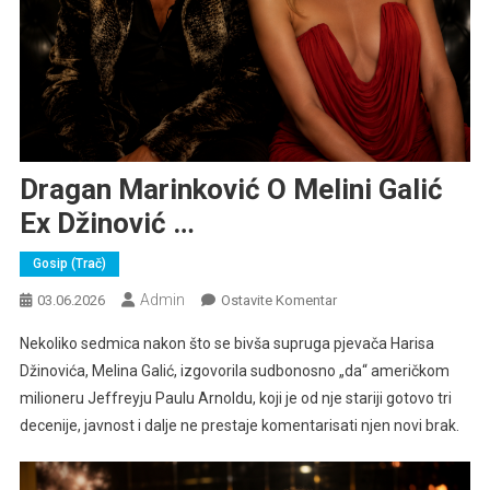
Dragan Marinković O Melini Galić
Ex Džinović …
Gosip (trač)
Admin
Na
03.06.2026
Ostavite Komentar
Dragan
Nekoliko sedmica nakon što se bivša supruga pjevača Harisa
Marinković
Džinovića, Melina Galić, izgovorila sudbonosno „da“ američkom
O
milioneru Jeffreyju Paulu Arnoldu, koji je od nje stariji gotovo tri
Melini
decenije, javnost i dalje ne prestaje komentarisati njen novi brak.
Galić
Ex
Džinović