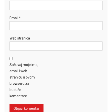
Email
*
Web stranica
Sačuvaj moje ime,
email i web
stranicu u ovom
browseru za
buduće
komentare.