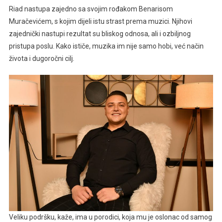
Dubičić
Riad nastupa zajedno sa svojim rođakom Benarisom
Oživio
Muračevićem, s kojim dijeli istu strast prema muzici. Njihovi
Bezvremensku
zajednički nastupi rezultat su bliskog odnosa, ali i ozbiljnog
Pjesmu
pristupa poslu. Kako ističe, muzika im nije samo hobi, već način
Halida
života i dugoročni cilj.
Bešlića
Veliku podršku, kaže, ima u porodici, koja mu je oslonac od samog