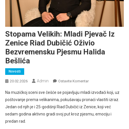
Stopama Velikih: Mladi Pjevač Iz
Zenice Riad Dubičić Oživio
Bezvremensku Pjesmu Halida
Bešlića
Novosti
Admin
Na
20.02.2026
Ostavite Komentar
Stopama
Na muzičkoj sceni sve češće se pojavljuju mladi izvođači koji, uz
Velikih:
poštovanje prema velikanima, pokušavaju pronaći vlastiti izraz.
Mladi
Jedan od njih je i 25-godišnji Riad Dubičić iz Zenice, koji već
Pjevač
sedam godina aktivno gradi svoj put kroz pjesmu, emociju i
Iz
Zenice
predan rad.
Riad