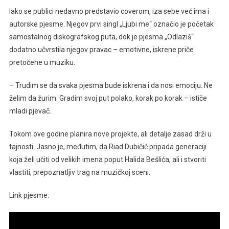
Iako se publici nedavno predstavio coverom, iza sebe već ima i
autorske pjesme. Njegov prvi singl „Ljubi me“ označio je početak
samostalnog diskografskog puta, dok je pjesma „Odlaziš“
dodatno učvrstila njegov pravac – emotivne, iskrene priče
pretočene u muziku.
– Trudim se da svaka pjesma bude iskrena i da nosi emociju. Ne
želim da žurim. Gradim svoj put polako, korak po korak – ističe
mladi pjevač.
Tokom ove godine planira nove projekte, ali detalje zasad drži u
tajnosti. Jasno je, međutim, da Riad Dubičić pripada generaciji
koja želi učiti od velikih imena poput Halida Bešlića, ali i stvoriti
vlastiti, prepoznatljiv trag na muzičkoj sceni.
Link pjesme: