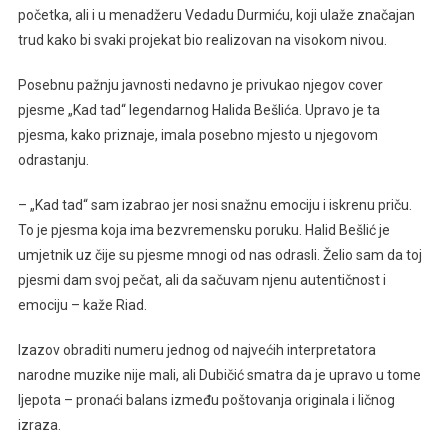
početka, ali i u menadžeru Vedadu Durmiću, koji ulaže značajan
trud kako bi svaki projekat bio realizovan na visokom nivou.
Posebnu pažnju javnosti nedavno je privukao njegov cover
pjesme „Kad tad“ legendarnog Halida Bešlića. Upravo je ta
pjesma, kako priznaje, imala posebno mjesto u njegovom
odrastanju.
– „Kad tad“ sam izabrao jer nosi snažnu emociju i iskrenu priču.
To je pjesma koja ima bezvremensku poruku. Halid Bešlić je
umjetnik uz čije su pjesme mnogi od nas odrasli. Želio sam da toj
pjesmi dam svoj pečat, ali da sačuvam njenu autentičnost i
emociju – kaže Riad.
Izazov obraditi numeru jednog od najvećih interpretatora
narodne muzike nije mali, ali Dubičić smatra da je upravo u tome
ljepota – pronaći balans između poštovanja originala i ličnog
izraza.