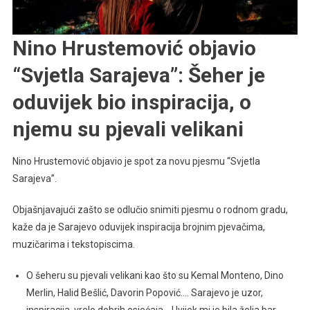
Inspiracija,
O
Nino Hrustemović objavio
Njemu
Su
“Svjetla Sarajeva”: Šeher je
Pjevali
Velikani
oduvijek bio inspiracija, o
njemu su pjevali velikani
Nino Hrustemović objavio je spot za novu pjesmu “Svjetla
Sarajeva”.
Objašnjavajući zašto se odlučio snimiti pjesmu o rodnom gradu,
kaže da je Sarajevo oduvijek inspiracija brojnim pjevačima,
muzičarima i tekstopiscima.
O šeheru su pjevali velikani kao što su Kemal Monteno, Dino
Merlin, Halid Bešlić, Davorin Popović…. Sarajevo je uzor,
inspiracija, vrelo dobrih osjećaja… Uvijek mi je bila želja bar