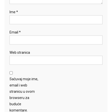
Ime
*
Email
*
Web stranica
Sačuvaj moje ime,
email i web
stranicu u ovom
browseru za
buduće
komentare.