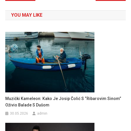
članaka
YOU MAY LIKE
Muzički Kameleon: Kako Je Josip Čolić S “Ribarovim Sinom”
Oživio Balade S Dušom
30.05.2026
admin