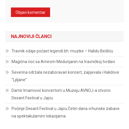
NAJNOVIJI ČLANCI
Travnik odaje počast legendi bh. muzike – Halidu Bešliću
Magična noć sa Amirom Medunjanin na travničkoj tvrđavi
Severina održala nezaboravan koncert, zapjevala i Halidove
“Ljiljane”
Damir Imamović koncertom u Muzeju AVNOJ-a otvorio
Desant Festival u Jajcu
Počinje Desant Festival u Jajcu:Četiri dana vrhunske zabave
na spektakularnim lokacijama