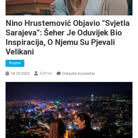
Nino Hrustemović Objavio “Svjetla
Sarajeva”: Šeher Je Oduvijek Bio
Inspiracija, O Njemu Su Pjevali
Velikani
Promo
Admin
Na
18.10.2025
Ostavite Komentar
Nino
Hrustemović
Objavio
“Svjetla
Sarajeva”:
Šeher
Je
Oduvijek
Bio