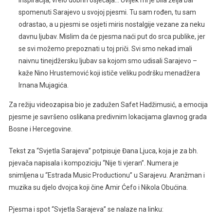
spomenuti Sarajevo u svojoj pjesmi. Tu sam rođen, tu sam
odrastao, a u pjesmi se osjeti miris nostalgije vezane za neku
davnu ljubav. Mislim da će pjesma naći put do srca publike, jer
se svi možemo prepoznati u toj priči. Svi smo nekad imali
naivnu tinejdžersku ljubav sa kojom smo udisali Sarajevo –
kaže Nino Hrustemović koji ističe veliku podršku menadžera
Irnana Mujagića.
Za režiju videozapisa bio je zadužen Safet Hadžimusić, a emocija
pjesme je savršeno oslikana predivnim lokacijama glavnog grada
Bosne i Hercegovine.
Tekst za “Svjetla Sarajeva” potpisuje Đana Ljuca, koja je za bh.
pjevača napisala i kompoziciju “Nije ti vjeran”. Numera je
snimljena u “Estrada Music Productionu” u Sarajevu. Aranžman i
muzika su djelo dvojca koji čine Amir Ćefo i Nikola Obućina.
Pjesma i spot “Svjetla Sarajeva” se nalaze na linku: