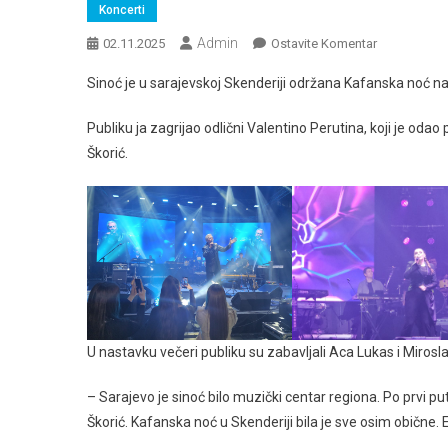
Koncerti
Admin
Na
02.11.2025
Ostavite Komentar
U
Sinoć je u sarajevskoj Skenderiji održana Kafanska noć na ko
Sarajevu
Održana
Publiku ja zagrijao odlični Valentino Perutina, koji je oda
Kafanska
Škorić.
Noć
U nastavku večeri publiku su zabavljali Aca Lukas i Miroslav
– Sarajevo je sinoć bilo muzički centar regiona. Po prvi put n
Škorić. Kafanska noć u Skenderiji bila je sve osim obične. 