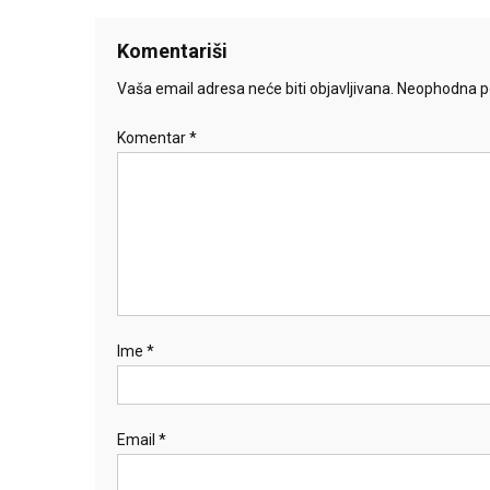
Komentariši
Vaša email adresa neće biti objavljivana.
Neophodna po
Komentar
*
Ime
*
Email
*