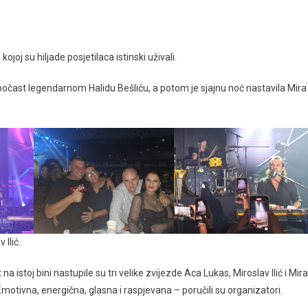
joj su hiljade posjetilaca istinski uživali.
o počast legendarnom Halidu Bešliću, a potom je sjajnu noć nastavila Mira
 Ilić.
a istoj bini nastupile su tri velike zvijezde Aca Lukas, Miroslav Ilić i Mira
Emotivna, energična, glasna i raspjevana – poručili su organizatori.