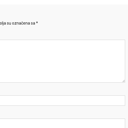
lja su označena sa
*