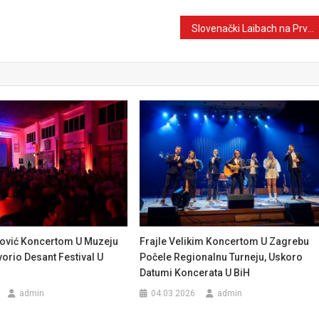
Slovenački Laibach na Prvom AVNOJ Fest-u u Jajcu od 25. do 30. novembra
ović Koncertom U Muzeju
Frajle Velikim Koncertom U Zagrebu
orio Desant Festival U
Počele Regionalnu Turneju, Uskoro
Datumi Koncerata U BiH
admin
04.03.2026
admin