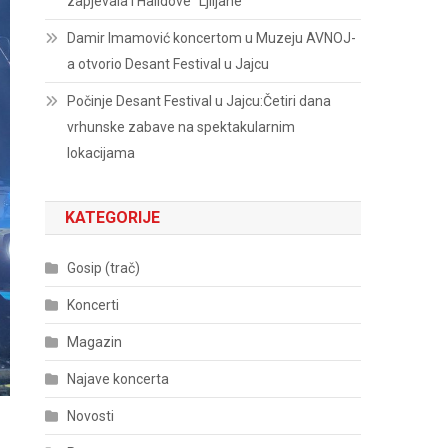
zapjevala i Halidove “Ljiljane”
Damir Imamović koncertom u Muzeju AVNOJ-
a otvorio Desant Festival u Jajcu
Počinje Desant Festival u Jajcu:Četiri dana
vrhunske zabave na spektakularnim
lokacijama
KATEGORIJE
Gosip (trač)
Koncerti
Magazin
Najave koncerta
Novosti