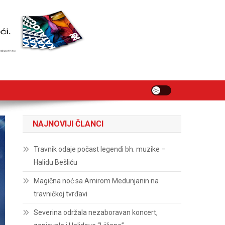
NAJNOVIJI ČLANCI
Travnik odaje počast legendi bh. muzike –
Halidu Bešliću
Magična noć sa Amirom Medunjanin na
travničkoj tvrđavi
Severina održala nezaboravan koncert,