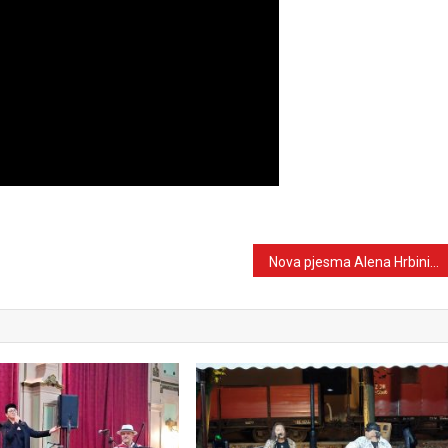
Nova pjesma Alena Hrbinića Rossija vraća publiku starim ljubavima