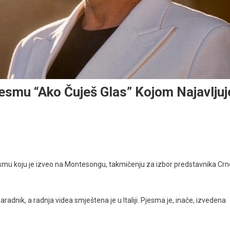
esmu “Ako Čuješ Glas” Kojom Najavljuj
jesmu koju je izveo na Montesongu, takmičenju za izbor predstavnika Crn
radnik, a radnja videa smještena je u Italiji. Pjesma je, inače, izvedena