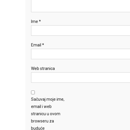
Ime
*
Email
*
Web stranica
Sačuvaj moje ime,
email i web
stranicu u ovom
browseru za
buduće