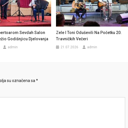
pertoarom Sevdah Salon
Zele I Toni Oduševili Na Početku 20.
ežio Godišnjicu Djelovanja
Travničkih Večeri
admin
21.07.2026
admin
lja su označena sa
*