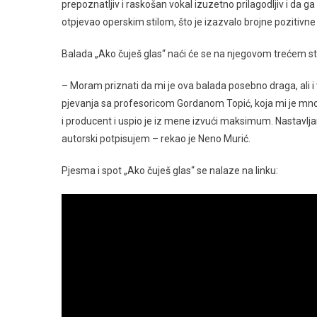
prepoznatljiv i raskošan vokal izuzetno prilagodljiv i da ga
otpjevao operskim stilom, što je izazvalo brojne pozitivne 
Balada „Ako čuješ glas“ naći će se na njegovom trećem stu
– Moram priznati da mi je ova balada posebno draga, ali i
pjevanja sa profesoricom Gordanom Topić, koja mi je m
i producent i uspio je iz mene izvući maksimum. Nastavlj
autorski potpisujem – rekao je Neno Murić.
Pjesma i spot „Ako čuješ glas“ se nalaze na linku: