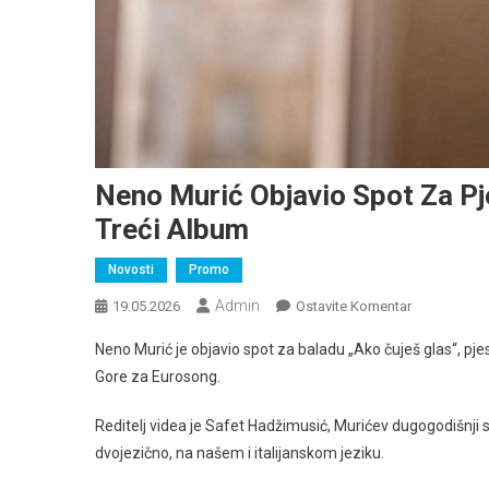
Neno Murić Objavio Spot Za Pj
Treći Album
Novosti
Promo
Admin
Na
19.05.2026
Ostavite Komentar
Neno
Neno Murić je objavio spot za baladu „Ako čuješ glas“, p
Murić
Gore za Eurosong.
Objavio
Spot
Reditelj videa je Safet Hadžimusić, Murićev dugogodišnji sa
Za
dvojezično, na našem i italijanskom jeziku.
Pjesmu
“Ako