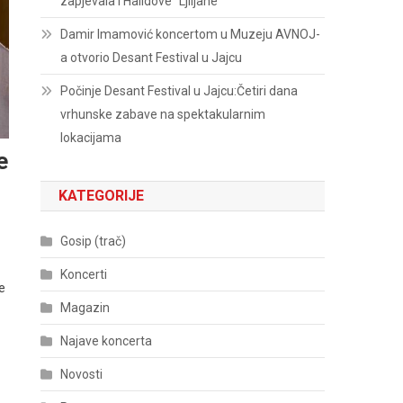
zapjevala i Halidove “Ljiljane”
Damir Imamović koncertom u Muzeju AVNOJ-
a otvorio Desant Festival u Jajcu
Počinje Desant Festival u Jajcu:Četiri dana
vrhunske zabave na spektakularnim
lokacijama
e
KATEGORIJE
Gosip (trač)
Koncerti
e
Magazin
Najave koncerta
Novosti