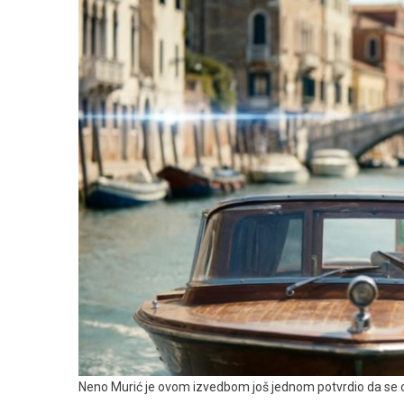
Čuješ
Glas”
Kojom
Najavljuje
Treći
Album
Neno Murić je ovom izvedbom još jednom potvrdio da se od