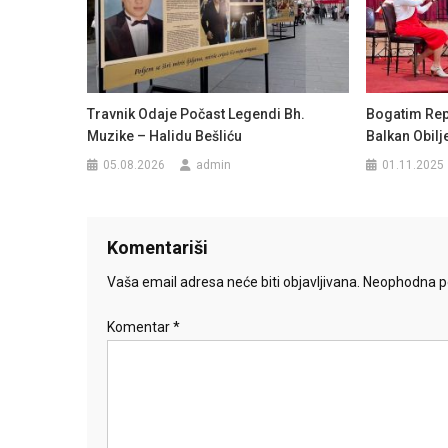
Travnik Odaje Počast Legendi Bh.
Bogatim Re
Muzike – Halidu Bešliću
Balkan Obilj
05.08.2026
admin
01.11.2025
Komentariši
Vaša email adresa neće biti objavljivana.
Neophodna po
Komentar
*