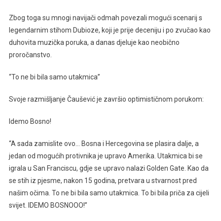
Zbog toga su mnogi navijači odmah povezali mogući scenarij s
legendarnim stihom Dubioze, koji je prije deceniju i po zvučao kao
duhovita muzička poruka, a danas djeluje kao neobično
proročanstvo.
“To ne bi bila samo utakmica”
Svoje razmišljanje Čaušević je završio optimističnom porukom:
Idemo Bosno!
“A sada zamislite ovo… Bosna i Hercegovina se plasira dalje, a
jedan od mogućih protivnika je upravo Amerika. Utakmica bi se
igrala u San Franciscu, gdje se upravo nalazi Golden Gate. Kao da
se stih iz pjesme, nakon 15 godina, pretvara u stvarnost pred
našim očima. To ne bi bila samo utakmica. To bi bila priča za cijeli
svijet. IDEMO BOSNOOO!”