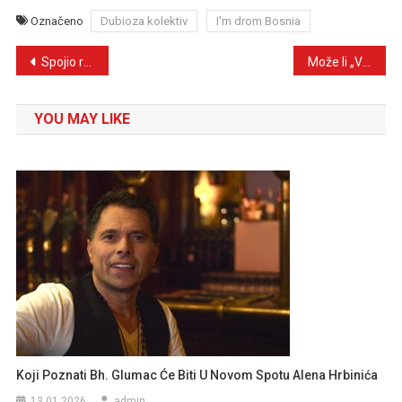
Označeno
Dubioza kolektiv
I'm drom Bosnia
Navigacija
Spojio rock, etno zvuk i dozu humora: Suvad Terzić predstavio “Sexy keksi”
Može li „Vrpca“ postati novi veliki hit Kemala Hasića? Pjevač priznaje: „Bio sam očaran na prvo slušanje“
članaka
YOU MAY LIKE
Koji Poznati Bh. Glumac Će Biti U Novom Spotu Alena Hrbinića
13.01.2026
admin