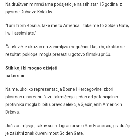
Na društvenim mrežama podsjetio je na stih star 15 godina iz
pjesme Dubioze Kolektiv:
“I am from Bosnia, take me to America… take me to Golden Gate,
I will assimilate.”
Čaušević je ukazao na zanimljivu mogućnost koja bi, ukoliko se
rezultati poklope, mogla prerasti u gotovo filmsku priču.
Stih koji bi mogao oživjeti
na terenu
Naime, ukoliko reprezentacija Bosne i Hercegovine izbori
plasman u narednu fazu takmičenja, jedan od potencijalnih
protivnika mogla bi biti upravo selekcija Sjedinjenih Američkih
Država.
Još zanimljivije, takav susret igrao bi se u San Franciscu, gradu čiji
je zaštitni znak čuveni most Golden Gate.