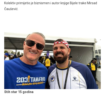
Kolektiv primijetio je biznismen i autor knjige Bijele trake Mirsad
Postati
Stvarnost:
Čaušević.
Ako
Se
Poklope
Rezultati,
Bosna
Bi
Mogla
Igrati
Protiv
Amerike
Baš
Pored
Golden
Gatea
Stih star 15 godina