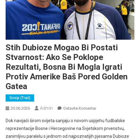
Stih Dubioze Mogao Bi Postati
Stvarnost: Ako Se Poklope
Rezultati, Bosna Bi Mogla Igrati
Protiv Amerike Baš Pored Golden
Gatea
Gosip (trač)
Admin
Na
20.06.2026
Ostavite Komentar
Stih
Dok navijači širom svijeta sanjaju o novom uspjehu fudbalske
Dubioze
reprezentacije Bosne i Hercegovine na Svjetskom prvenstvu,
Mogao
zanimljivu paralelu s jednom od najpoznatijih pjesama Dubioze
Bi